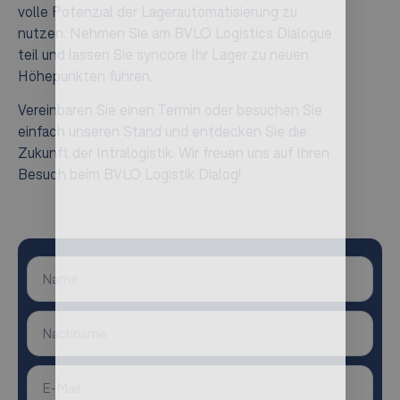
volle Potenzial der Lagerautomatisierung zu
nutzen. Nehmen Sie am BVLO Logistics Dialogue
teil und lassen Sie syncore Ihr Lager zu neuen
Höhepunkten führen.
Vereinbaren Sie einen Termin oder besuchen Sie
einfach unseren Stand und entdecken Sie die
Zukunft der Intralogistik. Wir freuen uns auf Ihren
Besuch beim BVLO Logistik Dialog!