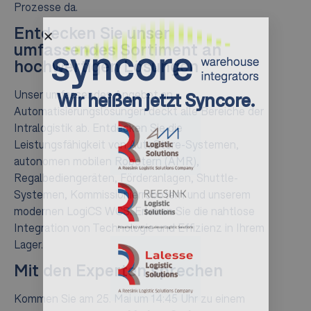
Prozesse da.
Entdecken Sie unser
umfassendes Sortiment an
hochwertigen Lösungen
Unser umfassendes Angebot an
Wir heißen jetzt Syncore.
Automatisierungslösungen deckt alle Bereiche der
Intralogistik ab. Entdecken Sie die
Leistungsfähigkeit von AutoStore-Systemen,
autonomen mobilen Robotern (AMR),
Regalbediengeräten, Förderanlagen, Shuttle-
Systemen, Kommissionierrobotern und unserem
modernen LogiCS WCS. Erleben Sie die nahtlose
Integration von Technologie und Effizienz in Ihrem
Lager.
Mit den Experten sprechen
Kommen Sie am 25. Mai um 14:45 Uhr zu einem
Ein neuer Name, ein schärferer