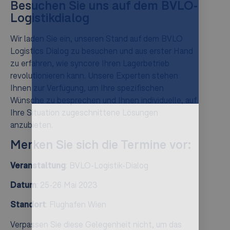
Besuchen Sie uns auf dem BVLO-
Logistikdialog
Wir laden Sie ein, unseren Stand auf dem BVLO
Logistics Dialog zu besuchen und aus erster Hand
zu erfahren, wie syncore Ihren Lagerbetrieb
revolutionieren kann. Unsere Experten stehen
Ihnen zur Verfügung, um Ihre spezifischen
Wünsche zu besprechen und Ihnen individuelle, auf
Ihre Situation zugeschnittene Lösungen
anzubieten.
Merken Sie sich die Termine vor:
Veranstaltung
: BVLO-Logistik-Dialog
Datum
: 25-26 Mai 2023
Standort
: Flughafen Wien
Verpassen Sie diese Gelegenheit nicht, um das