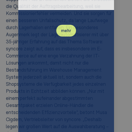
die Qualität der Auftragsbearbeitung, weil sie
abgestimmt.
Kommissionierfehler vermeiden. Und sie sorgen für
einen besseren Unfallschutz, da lange Laufwege
durch Lagerhallen entfallen. Ein besonderes
mehr
Augenmerk legt der Lagerautomatisierer mit über
35-jähriger Erfahrung auf das Thema Software:
syncore zeigt auf, dass es insbesondere im E-
Commerce auf eine enge Verzahnung der IT-
Lösungen ankommt, damit nicht nur die
Bestandsführung im Warehouse Management
System jederzeit aktuell ist, sondern auch die
Shopsysteme die Verfügbarkeit jedes einzelnen
Produkts in Echtzeit abbilden können. „Nur mit
einem perfekt aufeinander abgestimmten
Gesamtpaket erzielen Online-Händler die
entscheidenden Effizienzvorteile“, betont Musa
Cigdem, Vertriebsleiter von syncore. „Deshalb
legen wir großen Wert auf die Auswahlberatung –