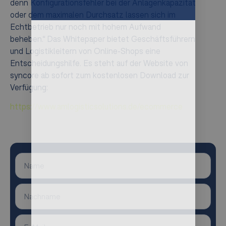
denn Konfigurationsfehler bei der Anlagenkapazität
oder dem maximalen Durchsatz lassen sich im
Echtbetrieb nur noch mit hohem Aufwand
beheben.“ Das Whitepaper bietet Geschäftsführern
und Logistikleitern von Online-Shops eine
Entscheidungshilfe. Es steht auf der Website von
syncore ab sofort zum kostenlosen Download zur
Verfügung:
https://www.amlogisticsolutions.de/ecommerce