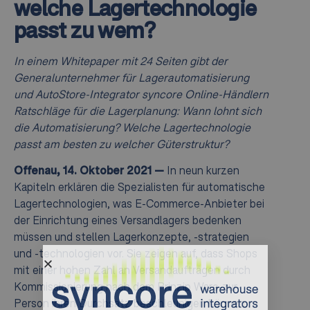
welche Lagertechnologie
passt zu wem?
In einem Whitepaper mit 24 Seiten gibt der
Generalunternehmer für Lagerautomatisierung
und AutoStore-Integrator syncore Online-Händlern
Ratschläge für die Lagerplanung: Wann lohnt sich
die Automatisierung? Welche Lagertechnologie
passt am besten zu welcher Güterstruktur?
Offenau, 14. Oktober 2021
—
In neun kurzen
Kapiteln erklären die Spezialisten für automatische
Lagertechnologien, was E-Commerce-Anbieter bei
der Einrichtung eines Versandlagers bedenken
müssen und stellen Lagerkonzepte, -strategien
und -technologien vor. Sie zeigen auf, dass Shops
mit einer hohen Zahl an Versandaufträgen durch
Kommissionierung nach dem Prinzip Ware-zur-
Person ihren Durchsatz beschleunigen können.