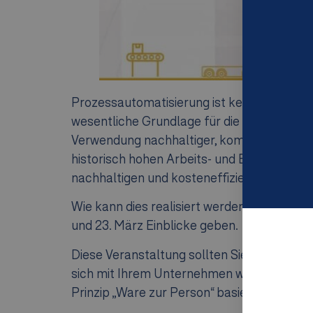
Prozessautomatisierung ist kein Trend mehr
wesentliche Grundlage für die Entwicklung
Verwendung nachhaltiger, komprimierter, 
historisch hohen Arbeits- und Energiekosten
nachhaltigen und kosteneffizienten Betri
Wie kann dies realisiert werden?
Piotr Dra
und 23. März Einblicke geben.
Diese Veranstaltung sollten Sie nicht verpa
sich mit Ihrem Unternehmen weiterentwicke
Prinzip „Ware zur Person“ basieren.