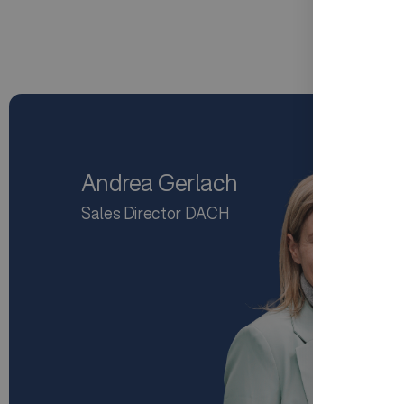
Andrea Gerlach
Sales Director DACH