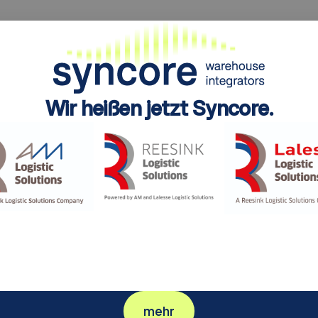
Wir heißen jetzt Syncore.
Ein neuer Name, ein schärferer Look und eine
Marke, die als Einheit auftritt. Dieselben
Mitarbeiter, dieselbe Lagerexpertise, jetzt
vollständig aufeinander abgestimmt.
mehr