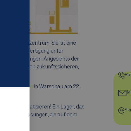
nd Logistikzentrum. Sie ist eine
ls oder der Fertigung unter
n (G2P)-Lösungen. Angesichts der
betrieb in einen zukunftssicheren,
Ru
e Masterclass
in Warschau am 22.
Ma
ger zu automatisieren! Ein Lager, das
Se
elfältigen Lösungen, die auf dem