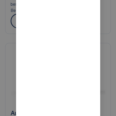
bestehende Lagerabläufe integrieren und bei
Bedarf mit Ihrem Wachstum erweitern.
Mehr
AutoStore Ports