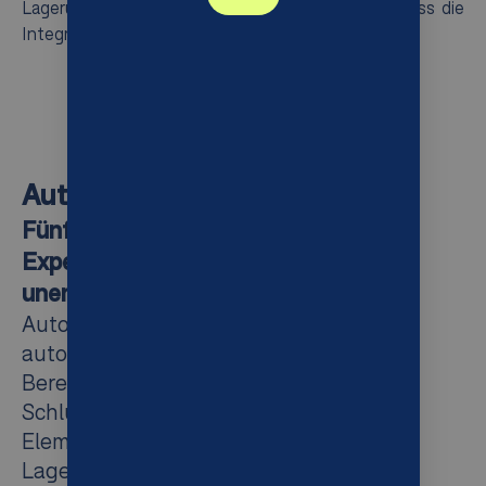
Lagerung und minimiert Handhabungsfehler, so dass die
Integrität Ihres Bestands gewährleistet ist.
AutoStoreTM-Komponenten
Fünf Module, in Kombination mit der
Expertise von Syncore, eröffnen
unendliche Möglichkeiten.
AutoStore ist ein fortschrittliches
automatisches Lager- und
Bereitstellungssystem, das aus fünf
Schlüsselkomponenten besteht. Diese
Elemente arbeiten zusammen, um den
Lagerbetrieb zu optimieren, die