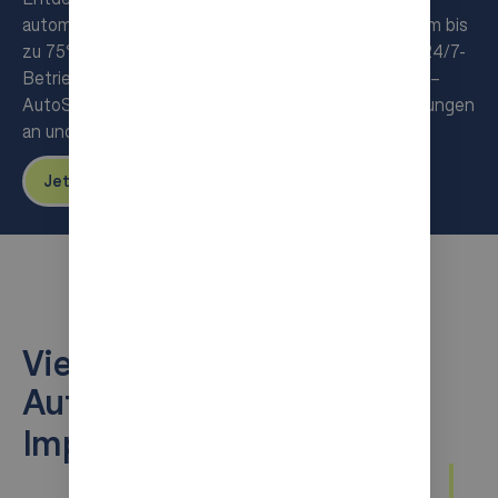
automatisierte Lagerhaltung, die Ihre Lagerfläche um bis
zu 75% reduziert, die Effizienz maximiert und eine 24/7-
Betriebszeit garantiert. Ob kleine oder große Lager –
AutoStore passt sich an Ihre individuellen Anforderungen
an und wächst mit Ihrem Erfolg.
Jetzt kontaktieren!
Vier Schritte zur
AutoStoreTM-
Implementierung