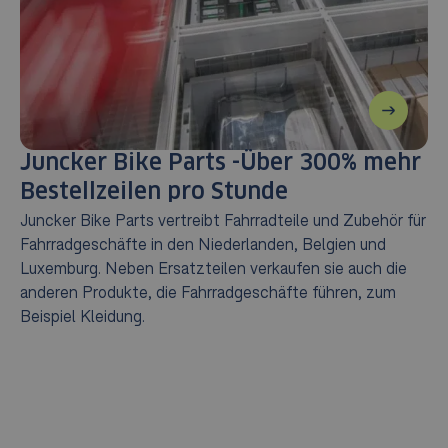
Juncker Bike Parts -Über 300% mehr
B
Bestellzeilen pro Stunde
p
Juncker Bike Parts vertreibt Fahrradteile und Zubehör für
Ei
Fahrradgeschäfte in den Niederlanden, Belgien und
Ge
Luxemburg. Neben Ersatzteilen verkaufen sie auch die
in
anderen Produkte, die Fahrradgeschäfte führen, zum
Ka
Beispiel Kleidung.
En
La
Di
ve
Ka
Sy