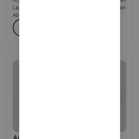
richtigen Produkte zur richtigen Zeit, mit minimalen
Laufwegen und einem verlässlichen, gleichmäßigen
Ablauf.
Mehr
AutoStore-Roboter