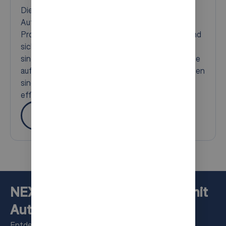
Die AutoStore Ports, sind darauf ausgelegt, die
Auftragsabwicklung zu optimieren, die
Produktivität Ihrer Mitarbeitenden zu steigern und
sich nahtlos in Ihre Lagerabläufe einzufügen. Sie
sind in verschiedenen Ausführungen verfügbar, die
auf unterschiedliche Anforderungen zugeschnitten
sind, und sorgen so für einen reibungslosen und
effizienten Betrieb in Ihrem Lager.
Mehr
NEXT LEVEL WAREHOUSING mit
AutoStoreTM
Entdecken Sie die weltweit führende Lösung für