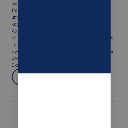
synchronisiert. Er verfolgt kontinuierlich die
Position und den Status jedes Lagers, Roboters
und Anschlusses innerhalb des Rasters und
koordiniert dann die Bewegungen und
Aufgabenprioritäten, um einen reibungslosen,
effizienten Ablauf zu gewährleisten. Das Ergebnis
ist eine zuverlässige Koordination im gesamten
System mit einer Echtzeitsteuerung, die Ihr Lager
berechenbar und reaktionsschnell macht und die
Skalierbarkeit sicherstellt.
Mehr