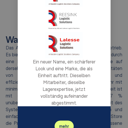
Warum AutoStore?
Das AutoStore System revolutioniert den Lagerbetrieb.
Es bietet eine außergewöhnliche Raumoptimierung durch
eine bis zu vierfache Erhöhung der Lagerdichte auf
Ein neuer Name, ein schärferer
derselben Grundfläche. Die hohen Durchsatzkapazitäten
Look und eine Marke, die als
von AutoStore gewährleisten eine schnelle und
Einheit auftritt. Dieselben
effiziente Auftragsabwicklung, die rund um die Uhr mit
Mitarbeiter, dieselbe
minimalen Ausfallzeiten erfolgt. Seine Zuverlässigkeit ist
Lagerexpertise, jetzt
mit einer weltweiten Betriebszeit von 99,7 %
vollständig aufeinander
unübertroffen, und die Flexibilität und Skalierbarkeit des
abgestimmt.
Systems ermöglichen eine nahtlose Integration und
einfache Erweiterung. Darüber hinaus erhöht AutoStore
die Produktsicherheit durch eine sichere, geschlossene
mehr