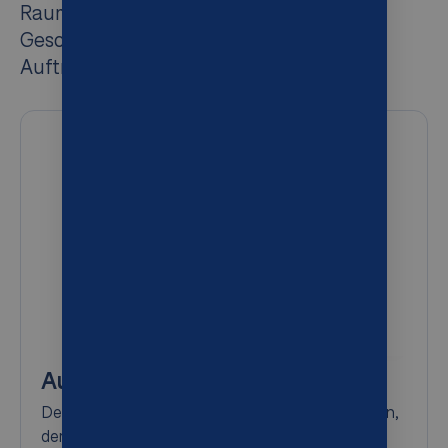
Raumnutzung zu maximieren und die
Geschwindigkeit und Genauigkeit der
Auftragsabwicklung zu verbessern.
AutoStore Controller
Der AutoStore Controller ist der intelligente Kern,
der den gesamten AutoStore-Betrieb