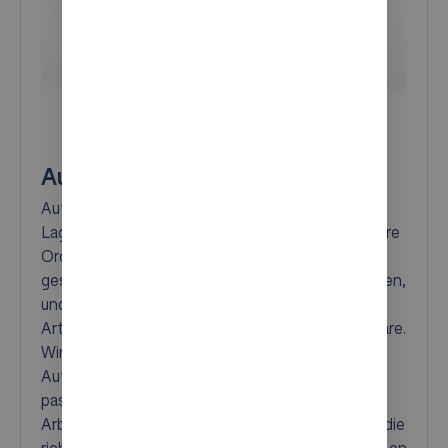
AutoStore-Bins
AutoStore Behälter sind standardisierte
Lagerbehälter, die für klare Strukturen und saubere
Ordnung im Lager sorgen. Sie werden hochdicht
gestapelt, um jeden Kubikmeter optimal zu nutzen,
und eignen sich für eine breite Palette von
Artikeln, von Kleinteilen bis hin zu verpackter Ware.
Wird ein Artikel benötigt, bewegen sich die
AutoStore Roboter im Raster, entnehmen den
passenden Behälter und bringen ihn direkt an die
Arbeitsstation. So erhalten Ihre Mitarbeitenden die