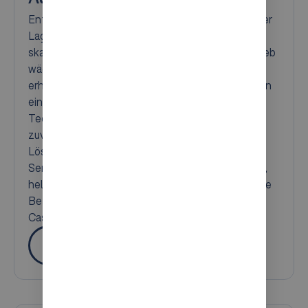
Entdecken Sie, wie AutoStore Ihr Lager mit hoher
Lagerdichte, schneller Kommissionierung und
skalierbarer Automatisierung, die mit Ihrem Betrieb
wächst, auf Erfolg trimmen kann. Mit Syncore
erhalten Sie mehr als nur ein System, Sie erhalten
eine maßgeschneiderte Implementierung, die
Technologie, Software und Prozesse in einen
zuverlässigen Ablauf einbindet. Vom
Lösungsdesign und der Integration bis hin zum
Service, der Tag und Nacht für Kontinuität sorgt,
helfen wir Ihnen, die Produktivität zu steigern, die
Betriebskosten zu senken und einen Business
Case zu erstellen, der einen hohen ROI liefert.
Mehr