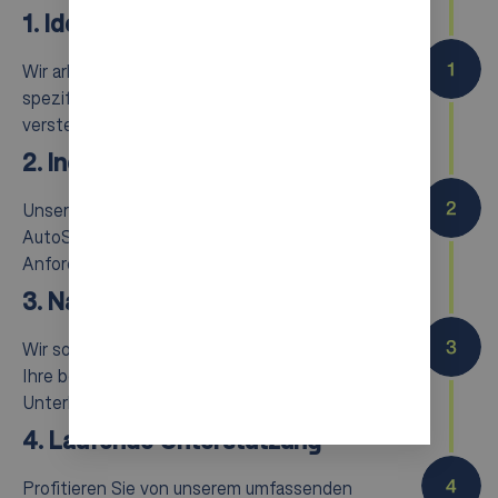
1. Identifizieren Sie Ihre Bedürfnisse
Wir arbeiten mit Ihnen zusammen, um Ihre
spezifischen Herausforderungen und Ziele zu
verstehen.
2. Individuelles Design
Unser Team entwirft ein maßgeschneidertes
AutoStore-System, das Ihre individuellen
Anforderungen erfüllt.
3. Nahtlose Integration
Wir sorgen für eine reibungslose Integration in
Ihre bestehenden Abläufe und minimieren die
Unterbrechungen.
4. Laufende Unterstützung
Profitieren Sie von unserem umfassenden