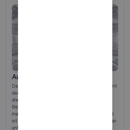
AutoStore Grids
Das AutoStore Grid ist das strukturelle Fundament
des Systems. Es besteht aus einem robusten,
dreidimensionalen Aluminiumrahmen, in dem die
Behälter hochdicht gestapelt werden, um
maximale Flächeneffizienz zu erreichen. Das Grid
ist modular und flexibel konfigurierbar, lässt sich an
unterschiedliche Gebäudelayouts anpassen, in