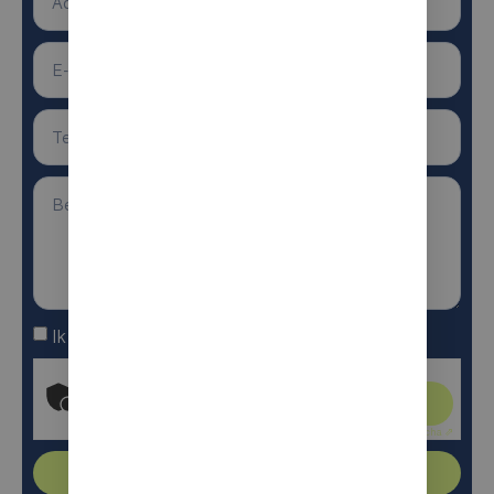
Ik ga akkoord met de algemene voorwaarden
Anti-robotverificatie
Klik om te starten
Friendly
Captcha ⇗
Verstuur