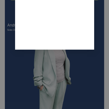
Andrea Gerlach
Sales Director DACH