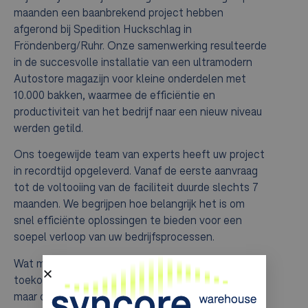
maanden een baanbrekend project hebben
afgerond bij Spedition Huckschlag in
Fröndenberg/Ruhr. Onze samenwerking resulteerde
in de succesvolle installatie van een ultramodern
Autostore magazijn voor kleine onderdelen met
10.000 bakken, waarmee de efficiëntie en
productiviteit van het bedrijf naar een nieuw niveau
werden getild.
Ons toegewijde team van experts heeft uw project
in recordtijd opgeleverd. Vanaf de eerste aanvraag
tot de voltooiing van de faciliteit duurde slechts 7
maanden. We begrijpen hoe belangrijk het is om
snel efficiënte oplossingen te bieden voor een
soepel verloop van uw bedrijfsprocessen.
Wat maakt het Autostore-systeem zo uniek en
toekomstbestendig? Het is niet alleen duurzaam,
maar ook uiterst flexibel en aanpasbaar. Met het