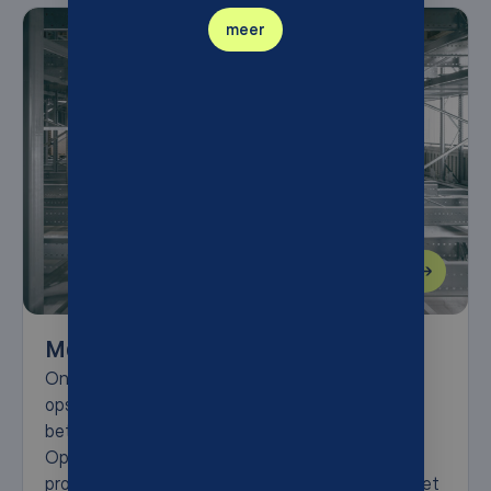
meer
Movu Robotics – Shuttle Systemen
Ontdek de Movu atlas – de geautomatiseerde
opslagoplossing die efficiëntie, snelheid en
betrouwbaarheid naar een hoger niveau tilt.
Optimaliseer uw ruimte en verhoog uw
productiviteit met dit geavanceerde systeem. Met