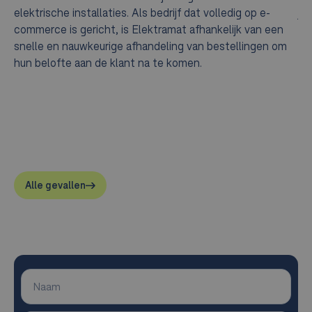
elektrische installaties. Als bedrijf dat volledig op e-
ja
commerce is gericht, is Elektramat afhankelijk van een
te
snelle en nauwkeurige afhandeling van bestellingen om
na
hun belofte aan de klant na te komen.
na
st
be
he
1.
wa
he
Alle gevallen