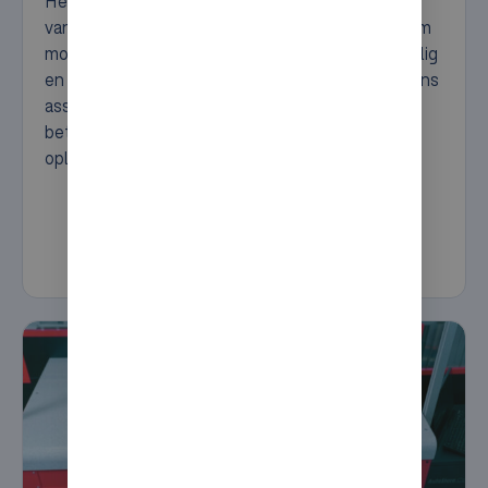
Het conveyor systeem is een cruciaal onderdeel
van elk magazijn. Voor een goede materiaalstroom
moeten goederen snel en efficiënt, maar ook veilig
en foutloos worden verplaatst en opgeslagen. Ons
assortiment transportbanen garandeert een
betrouwbare, functionele en kostenefficiënte
oplossing in elke situatie.