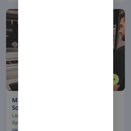
Magazijnbesturingssysteem &
Software
LogiCS is een geavanceerd Warehouse Control
System (WCS) met een krachtige interface naar
uw WMS- of ERP-systeem. LogiCS bestuurt en