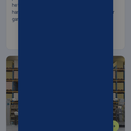
het Movu atlas shuttlesysteem behoren
handmatige materiaalhantering en het rijden door
gangpaden tot het verleden.