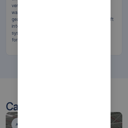
verbindt de processen in de magazijnoplossing,
wat zorgt voor een efficiënte en nauwkeurige
geautomatiseerde magazijnoperatie. LogiCS heeft
interfaces met een groot aantal ERP- en WMS-
systemen op basis van het standaard JSON-
formaat.
Case Studies
AutoStore