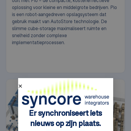
ooit met Pio – de compacte, kosteneffectieve
oplossing voor kleine en middelgrote bedrijven. Pio
is een robot-aangedreven opslagsysteem dat
gebruik maakt van AutoStore technologie. De
slimme cube-storage maximaliseert ruimte en
snelheid zonder complexe
implementatieprocessen.
Er synchroniseert iets
nieuws op zijn plaats.