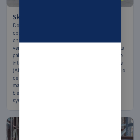
Sky Storage
De Sky Storage oplossing is een geïntegreerd
opslag- en overderverwerkingssysteem dat is
ontworpen om de prestaties van uw magazijn te
verbeteren. Door de efficiëntie van de Movu Atlas
pallet shuttle-technologie te combineren met de
intelligentie van Geek+ autonome mobiele robots
(AMR’s), ontstaat een geavanceerde oplossing die
de doorvoer verhoogt, de opslagcapaciteit
maximaliseert en meer operationele flexibiliteit
biedt – alles binnen één naadloos geïntegreerd
systeem.