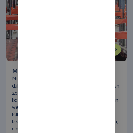
Magazijnkranen
Magazijnkranen zijn beschikbaar als enkel- of
dubbelmastkranen en in verschillende uitvoeringen,
zoals gangwisselende, rechtrijdende en
bochtrijdende kranen. Dankzij deze variatie bieden
we altijd een passende oplossing. De kranen
kunnen worden uitgerust met verschillende
lastopnamemiddelen, zoals telescopische vorken,
shuttles en retrievers.