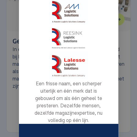
Geek+ Autonomous Mobile Robots
In een tijdperk waarin snelheid en nauwkeurigheid
bij het afhandelen van orders niet alleen gewenst
maar ook verwacht worden, komt Geek+ naar voren
als een voorloper van innovatie, dat traditionele
magazijnen transformeert in futuristische hubs met
Een frisse naam, een scherper
zijn geavanceerde robotica en AI.
uiterlijk en één merk dat is
gebouwd om als één geheel te
presteren. Dezelfde mensen,
dezelfde magazijnexpertise, nu
volledig op één lijn.