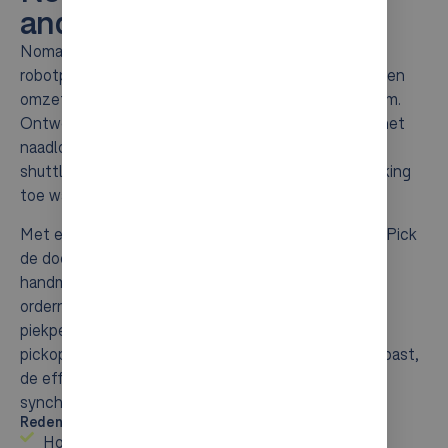
and-place robots
Nomagic’s justPick is een high-performance
robotpickingoplossing die handmatig orderverzamelen
omzet in een consistente, geautomatiseerde stroom.
Ontworpen voor moderne intralogistiek integreert het
naadloos met bestaande AutoStore™- en
shuttlesystemen en voegt het intelligente stukpicking
toe waar dit de meeste impact heeft.
Met een volledig autonome 24/7-werking helpt justPick
de doorvoer te stabiliseren, de afhankelijkheid van
handmatige arbeid te verminderen en de
ordernauwkeurigheid te verbeteren, vooral tijdens
piekperioden. Het resultaat is een schaalbare
pickoplossing die naadloos in uw huidige opstelling past,
de efficiëntie verhoogt en uw magazijnprestaties
synchroon houdt, ploeg na ploeg.
Redenen voor Nomagic justPick:
Hoge doorvoer: