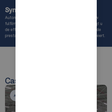
Syncing for peak-proof picking
Automatiseer de meest arbeidsintensieve stap in uw
fulfilmentproces. Met orderverzamelrobots verhoogt u
de efficiëntie, vermindert u fouten en stabiliseert u de
prestaties terwijl u een schaalbaar pad naar ROI creëert.
Case Studies
AutoStore