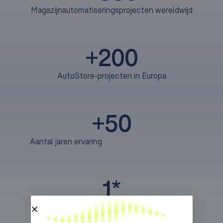
Magazijnautomatiseringsprojecten wereldwijd
+
200
AutoStore-projecten in Europa
+
50
Aantal jaren ervaring
1
*
Top systeemintegrator