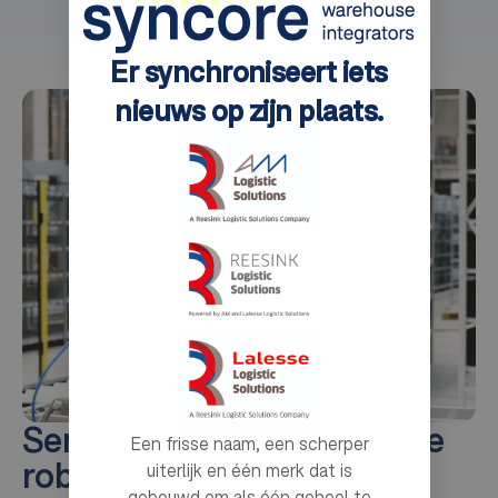
Er synchroniseert iets
nieuws op zijn plaats.
Sereact Pick - AI-gestuurde
Een frisse naam, een scherper
robotica voor
uiterlijk en één merk dat is
gebouwd om als één geheel te