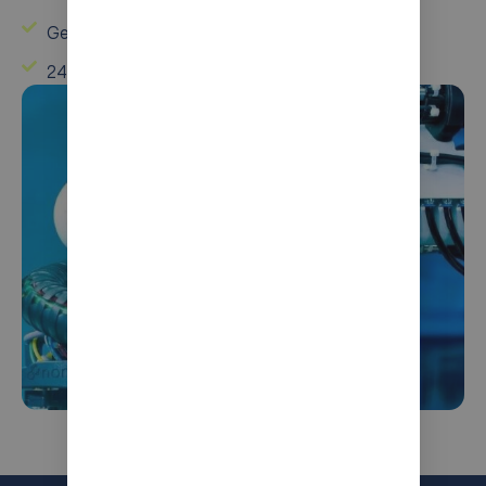
Geavanceerde AI-integratie
24/7 operationele ondersteuning