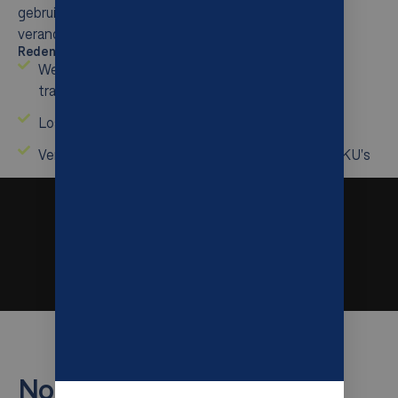
gebruiksvriendelijk is en gebouwd is voor continue
verandering.
Redenen voor Sereact:
Werkt met AutoStore poorten, shuttles,
transportbanden en AMR-feeds
Losed-loop regeling voor consistent pluksucces
Verwerkt rommelige, gemengde en ongeziene SKU's
Nomagic intelligente pick-