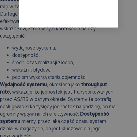
rolę w zarządzaniu operacjami magazynowymi.
Dlatego kluczowe jest stosowanie wskaźników
efektywności (KPI) do ich pomiaru. Oto kilka istotnych
wskaźników, które w tym kontekście należy
uwzględnić:
wydajność systemu,
dostępność,
średni czas realizacji zleceń,
wskaźnik błędów,
poziom wykorzystania pojemności.
Wydajność systemu
, określana jako
throughput
rate
, wskazuje, ile jednostek jest transportowanych
przez AS/RS w danym okresie. Systemy te potrafią
obsługiwać kilka tysięcy jednostek na godzinę, co ma
ogromny wpływ na ich efektywność.
Dostępność
systemu
mierzy, przez jaką część czasu system
działał w magazynie, co jest kluczowe dla jego
niezawodności.