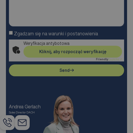
Zgadzam się na warunki i postanowienia
Weryfikacja antybotowa
Kliknij, aby rozpocząć weryfikację
Friendly
Captcha ⇗
Send
Andrea Gerlach
Sales Director DACH