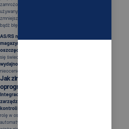
zamrożony kapitał w asortymencie, który nie jest
używany. Dobrze kontrolowane stany magazynowe
zmniejszają również ryzyko strat z tytułu uszkodzeń
bądź błędów w zamówieniach.
AS/RS nie tylko zwiększa efektywność operacyjną
magazynów, ale także przynosi znaczne
oszczędności.
W dzisiejszym szybko zmieniającym
się świecie biznesowym, gdzie
elastyczność i
wydajność są kluczowe
, taki system staje się
nieocenionym wsparciem.
Jak zintegrować AS/RS z
oprogramowaniem WMS i WCS?
Integracja systemu
AS/RS
z
oprogramowaniem do
zarządzania magazynem
(
WMS
) oraz
systemem
kontroli magazynu
(
WCS
) odgrywa niezwykle ważną
rolę w osiąganiu maksymalnej efektywności i
automatyzacji w obszarze magazynowym. Proces ten
wiąże się z kilkoma kluczowymi elementami, które