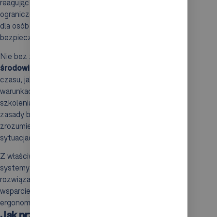
reagując na potencjalne zagrożenia. Dodatkowo,
ograniczenie dostępu do stref zautomatyzowanych
dla osób nieuprawnionych sprzyja utrzymaniu
bezpiecznych warunków.
Nie bez znaczenia są również
odpowiednie warunki
środowiskowe
. Automatyzacja pozwala na skrócenie
czasu, jaki pracownicy muszą spędzać w trudnych
warunkach, na przykład w chłodniach. Regularne
szkolenia dotyczące obsługi systemów AS/RS oraz
zasady bezpieczeństwa są kluczowe, aby każdy mógł
zrozumieć swoje obowiązki i był gotowy do działania w
sytuacjach kryzysowych.
Z właściwym wdrożeniem oraz dbałością o procedury,
systemy AS/RS stają się nie tylko nowoczesnym
rozwiązaniem technologicznym, ale także cennym
wsparciem w budowaniu bezpiecznego i
ergonomicznego środowiska pracy.
Jak przewidywać i utrzymywać ruch w