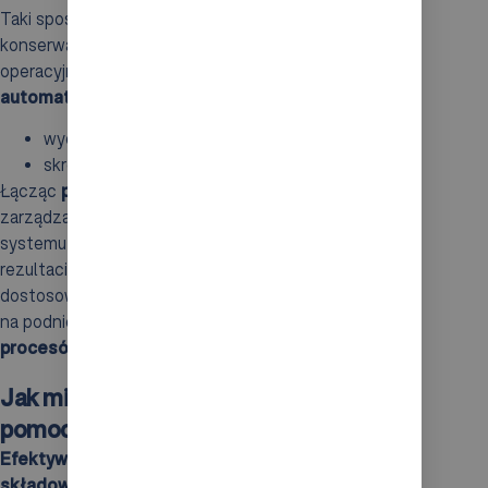
Taki sposób działania pozwala na planowanie
konserwacji w momentach o niższym obciążeniu
operacyjnym. Regularne przeglądy oraz
automatyczne alerty serwisowe
przyczyniają się do:
wydłużenia żywotności komponentów,
skrócenia czasów przestojów.
Łącząc
predykcyjne utrzymanie
z dynamicznie
zarządzanym ruchem, zwiększamy dostępność
systemu oraz jego efektywność operacyjną. W
rezultacie można w skuteczny sposób kontrolować i
dostosowywać ruch w systemach AS/RS, co wpływa
na podniesienie
konkurencyjności
i
niezawodności
procesów logistycznych
.
Jak mierzyć efektywność AS/RS za
pomocą wskaźników KPI?
Efektywność automatycznych systemów
składowania i pobierania
odgrywa fundamentalną