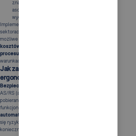
znajduje się wiele palet tego samego
asortymentu, AS/RS przyczyniają się do wzrostu
wydajności i minimalizują ryzyko pomyłek.
Implementacja systemów AS/RS w powyższych
sektorach niesie ze sobą liczne korzyści. Dzięki nim
możliwe jest
zaoszczędzenie czasu
,
redukcja
kosztów pracy
oraz
poprawa efektywności całego
procesu magazynowania
w ściśle kontrolowanych
warunkach.
Jak zapewnić bezpieczeństwo pracy i
ergonomię w AS/RS?
Bezpieczeństwo w pracy
i
ergonomia
w systemach
AS/RS (automatycznych systemach składowania i
pobierania) są niezwykle istotne dla sprawnego
funkcjonowania operacji oraz zdrowia personelu. Dzięki
automatyzacji
procesów magazynowych zmniejsza
się ryzyko wypadków i urazów, ponieważ eliminuje się
konieczność ręcznego przemieszczania towarów.