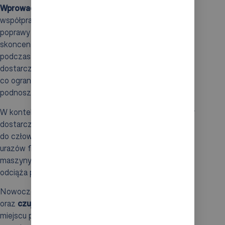
Wprowadzenie robotyki
, a zwłaszcza robotów
współpracujących, przyczynia się do znacznej
poprawy warunków pracy. Pracownicy mogą
skoncentrować się na bardziej złożonych zadaniach,
podczas gdy roboty dbają o ergonomię. Systemy te
dostarczają ładunki bezpośrednio do stanowisk pracy,
co ogranicza konieczność schylania się czy
podnoszenia ciężarów.
W kontekście obsługi niewielkich przedmiotów, towary
dostarczane są na wysokość pasa w systemie „towar
do człowieka”, co zmniejsza ryzyko zmęczenia oraz
urazów fizycznych. W przypadku większych ładunków,
maszyny przejmują transport palet, co znacząco
odciąża pracowników i ich kręgosłupy.
Nowoczesne technologie, takie jak
systemy wizyjne
oraz
czujniki kolizji
, wzmacniają bezpieczeństwo w
miejscu pracy, monitorując otoczenie i szybko