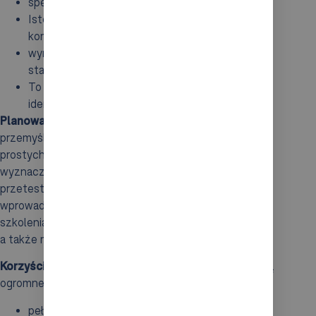
specjalnych rozwiązań middleware.
Istotne jest, aby oba systemy były technicznie
kompatybilne,
wymieniały dane zgodnie z ustalonymi
standardami.
To ma fundamentalne znaczenie dla spójności
identyfikatorów towarów i ich lokalizacji.
Planowanie integracji
powinno przebiegać w sposób
przemyślany. Proces zazwyczaj rozpoczyna się od
prostych operacji, takich jak zarządzanie
wyznaczonymi typami ładunków, co umożliwia
przetestowanie stabilności systemu. Stopniowe
wprowadzanie nowych elementów oraz odpowiednie
szkolenia dla personelu zapewniają płynność operacji,
a także minimalizują ryzyko błędów.
Korzyści płynące z integracji AS/RS, WMS i WCS
są
ogromne. Obejmują one:
pełną synchronizację procesów magazynowych,