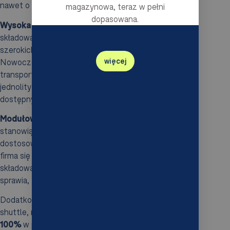
nawet o
60-70%
.
magazynowa, teraz w pełni
dopasowana.
Wysoka gęstość upakowania
wynika z bliskiego
składowania towarów, co eliminuje konieczność
szerokich korytarzy dla wózków widłowych.
więcej
Nowoczesne rozwiązania akumulacyjne i
transportowe umożliwiają zestawianie palet w
jednolitych kanałach, co maksymalizuje liczbę
dostępnych miejsc na palety.
Modułowość i elastyczność systemów AS/RS
stanowią kolejne istotne atuty. Umożliwiają one
dostosowanie oraz rozbudowę systemu w miarę jak
firma się rozwija. Zmiany w aranżacji przestrzeni
składowania wymagają niewielkich inwestycji, co
sprawia, że takie rozwiązania są niezwykle opłacalne.
Dodatkowo, nowoczesne technologie, takie jak wózki
shuttle, mogą podnieść gęstość składowania nawet o
100%
w porównaniu do tradycyjnych metod. Takie