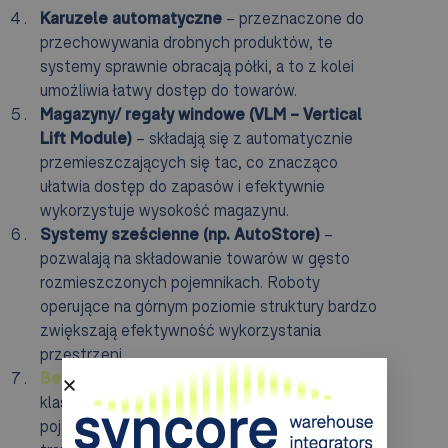
Karuzele automatyczne
– przeznaczone do
przechowywania drobnych produktów, te
systemy sprawnie obracają półki, a to z kolei
umożliwia łatwy dostęp do towarów.
Magazyny/ regały windowe (VLM – Vertical
Lift Module)
– składają się z automatycznie
przemieszczających się tac, co znacząco
ułatwia dostęp do zapasów i efektywnie
wykorzystuje wysokość magazynu.
Systemy sześcienne (np. AutoStore)
–
pozwalają na składowanie towarów w gęsto
rozmieszczonych pojemnikach. Roboty
operujące na górnym poziomie struktury bardzo
zwiększają efektywność wykorzystania
przestrzeni.
Bezzałogowe wózki (AGV)
– choć nie zawsze
klasyfikowane jako AS/RS, te autonomiczne
pojazdy odgrywają istotną rolę w