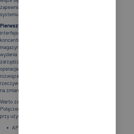
zapewniają prawidłowe funkcjonowanie całego
systemu.
Pierwszym etapem integracji
jest stworzenie
interfejsów pomiędzy
WMS
a
WCS
. System
WMS
koncentruje się na strategicznym zarządzaniu
magazynem, takimi jak planowanie przyjęć oraz
wydania towarów, natomiast
WCS
zajmuje się
zarządzaniem ruchem maszyn w codziennych
operacjach. Dzięki odpowiedniej integracji tych
rozwiązań możliwa jest wymiana informacji w czasie
rzeczywistym, co pozwala na elastyczne reagowanie
na zmiany w przepływie towarów.
Warto zwrócić uwagę na
kluczowe zasady integracji
.
Połączenie
WMS
i
WCS
zazwyczaj realizowane jest
przy użyciu:
API,