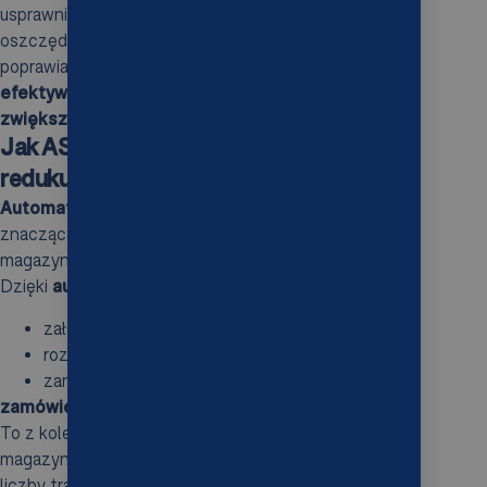
usprawnienia przynoszą korzyści w postaci
oszczędności na wynajmie powierzchni, a także
poprawiają przepływ towarów. W efekcie,
całościowa
efektywność procesów logistycznych znacznie się
zwiększa
.
Jak AS/RS poprawia wydajność i
redukuje koszty operacyjne?
Automatyczny System Składowania i Pobierania
znacząco wpływa na efektywność funkcjonowania
magazynów oraz redukcję kosztów operacyjnych.
Dzięki
automatyzacji procesów
, takich jak:
załadunek,
rozładunek,
zarządzanie zapasami,
zamówienia mogą być realizowane błyskawicznie
.
To z kolei zwiększa ogólną przepustowość
magazynów, co skutkuje możliwością obsługi większej
liczby transakcji w krótszym czasie, przyspieszając