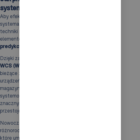
systemach AS/RS?
Aby efektywnie przewidywać i zarządzać ruchem w
systemach AS/RS, warto sięgnąć po nowoczesne
techniki monitorowania oraz utrzymania. Kluczowym
elementem strategii operacyjnej staje się
predykcyjne utrzymanie ruchu
.
Dzięki zastosowaniu zintegrowanego oprogramowania
WCS (Warehouse Control System)
, możliwe jest
bieżące zarządzanie ruchem automatycznych
urządzeń.
Analiza danych
dotyczących obciążenia
magazynu oraz przepływu zamówień pozwala
systemowi optymalizować trasy pracy, co w
znacznym stopniu redukuje ryzyko zatorów i
przestojów.
Nowoczesne systemy AS/RS są wyposażone w
różnorodne czujniki oraz narzędzia diagnostyczne,
które umożliwiają przewidywanie potencjalnych awarii.