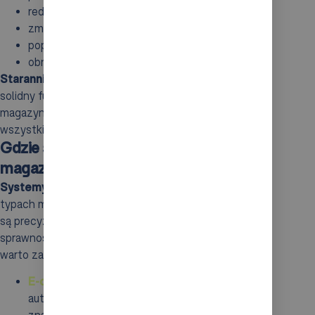
redukcję przestojów,
zmniejszenie liczby błędów,
poprawę efektywności wykorzystania zasobów,
obniżenie kosztów oraz zwiększenie wydajności.
Starannie przeprowadzona integracja
stanowi
solidny fundament dla przyszłości automatyzacji w
magazynach, przynosząc wymierne korzyści
wszystkim uczestnikom procesów logistycznych.
Gdzie stosować system AS/RS w
magazynach?
Systemy AS/RS
odgrywają kluczową rolę w różnych
typach magazynów, zwłaszcza tam, gdzie wymagane
są precyzyjne warunki przechowywania oraz wysoka
sprawność operacyjna. Oto kilka sektorów, w których
warto zainwestować w te nowoczesne rozwiązania:
E-commerce
: w centrach dystrybucyjnych
automatyzacja procesów ma ogromne
znaczenie, gdyż szybkość oraz dokładność