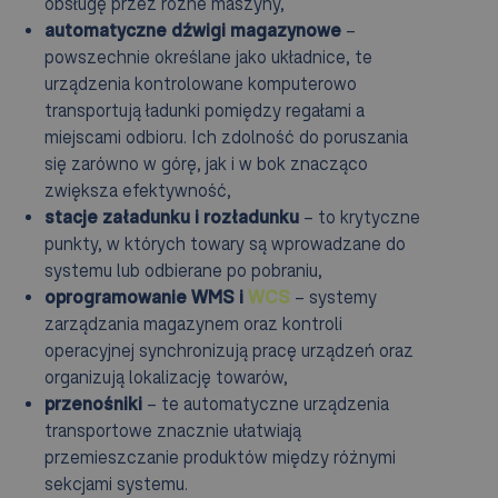
obsługę przez różne maszyny,
automatyczne dźwigi magazynowe
–
powszechnie określane jako układnice, te
urządzenia kontrolowane komputerowo
transportują ładunki pomiędzy regałami a
miejscami odbioru. Ich zdolność do poruszania
się zarówno w górę, jak i w bok znacząco
zwiększa efektywność,
stacje załadunku i rozładunku
– to krytyczne
punkty, w których towary są wprowadzane do
systemu lub odbierane po pobraniu,
oprogramowanie WMS i
WCS
– systemy
zarządzania magazynem oraz kontroli
operacyjnej synchronizują pracę urządzeń oraz
organizują lokalizację towarów,
przenośniki
– te automatyczne urządzenia
transportowe znacznie ułatwiają
przemieszczanie produktów między różnymi
sekcjami systemu.