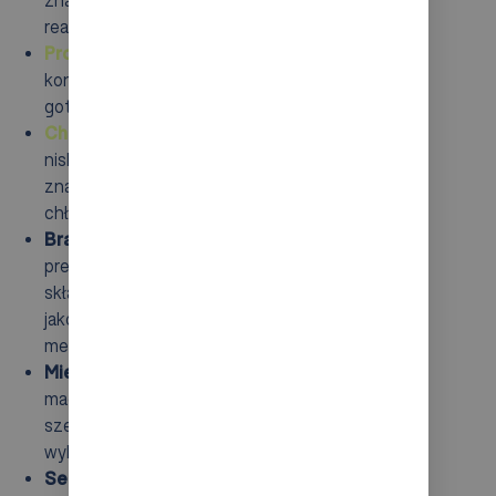
realizacji zamówień są podstawą sukcesu,
Produkcja
: te innowacyjne systemy wspierają
kontrolowanie surowców, półproduktów i
gotowych wyrobów,
Chłodnie i mroźnie
: w obiektach wymagających
niskich temperatur automatyzacja pozwala na
znaczne skrócenie czasu otwierania komór
chłodniczych,
Branża farmaceutyczna
: AS/RS umożliwiają
precyzyjne monitorowanie warunków
składowania, co jest kluczowe dla utrzymania
jakości oraz skuteczności leków i materiałów
medycznych,
Miejsca o ograniczonej przestrzeni
: w
magazynach o wysokiej gęstości, takich jak
sześcienne systemy, możliwe jest maksymalne
wykorzystanie dostępnej powierzchni,
Sektor chemiczny
: w sytuacjach, gdy w obrocie