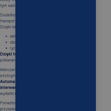
tym samym
zwrot z inwestycji
.
Dodatkowo, zastosowanie automatycznych urządzeń
transportowych podnosi efektywność operacyjną.
Dzięki nim:
eliminowane są przestoje,
obsługa towarów staje się znacznie szybsza,
ryzyko pomyłek ludzkich jest ograniczone.
Dzięki temu następuje większa precyzja
przy
pobieraniu i odkładaniu produktów.
Wdrożenie tego systemu wiąże się również z
istotnymi oszczędnościami w zakresie kosztów pracy.
Automatyzacja ogranicza potrzeby dotyczące
interwencji pracowników
, co znacznie obniża
wydatki na wynagrodzenia.
Ponadto,
zautomatyzowane zarządzanie zapasami
przyspiesza obrót towarów, a także minimalizuje