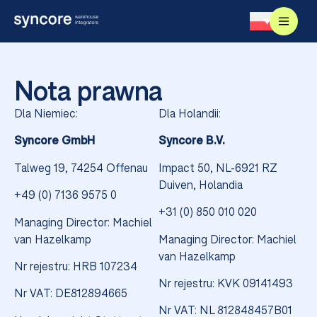
Nota prawna
Dla Niemiec:
Dla Holandii:
Syncore GmbH
Syncore B.V.
Talweg 19,
74254 Offenau
Impact 50, NL-6921 RZ
Duiven, Holandia
+49 (0) 7136 9575 0
+31 (0) 850 010 020
Managing Director: Machiel
van Hazelkamp
Managing Director: Machiel
van Hazelkamp
Nr rejestru: HRB 107234
Nr rejestru: KVK 09141493
Nr VAT: DE812894665
Nr VAT: NL 812848457B01