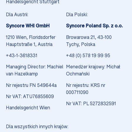
Handelsgericht Stuttgart
Dla Austrii:
Dla Polski:
Syncore WHI GmbH
Syncore Poland Sp. z o.o.
1210 Wien, Floridsdorfer
Browarowa 21, 43-100
Hauptstraße 1, Austria
Tychy, Polska
+43-1-3618331
+48 (0) 578 19 99 95
Managing Director: Machiel
Menedżer krajowy: Michał
van Hazelkamp
Ochmański
Nr rejestru FN 549644a
Nr rejestru: KRS nr
000711090
Nr VAT: ATU76855609
Nr VAT: PL 5272832591
Handelsgericht Wien
Dla wszystkich innych krajów:
Coś nowego się