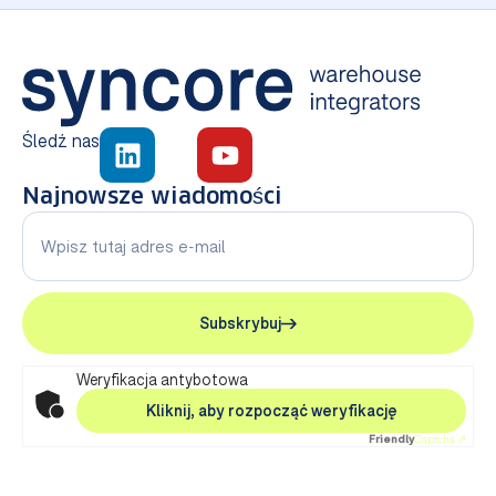
Śledź nas
Najnowsze wiadomości
Subskrybuj
Weryfikacja antybotowa
Kliknij, aby rozpocząć weryfikację
Friendly
Captcha ⇗