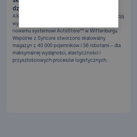
dzięki AutoStore™ w Wittenburgu
AXRO kontynuuje automatyzację i wzmacnia swoją
wydajność w zakresie realizacji zamówień dzięki
nowemu systemowi AutoStore™ w Wittenburgu.
Wspólnie z Syncore stworzono skalowalny
magazyn z 40 000 pojemników i 36 robotami – dla
maksymalnej wydajności, elastyczności i
przyszłościowych procesów logistycznych.