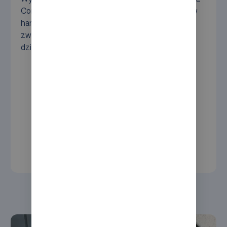
Consulting usprawnia przetwarzanie zamówień w
handlu elektronicznym i pokonuje wyzwania
związane z przechowywaniem pudełek na buty
dzięki innowacyjnej technologii robotów.