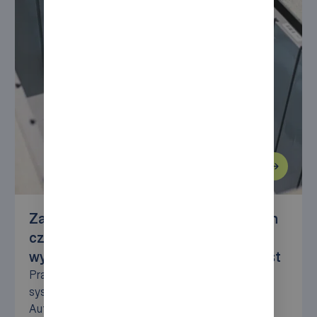
Zautomatyzowana logistyka drobnych
części umożliwia zarządzanie
wyjątkowymi sytuacjami – Praxisdienst
Praxisdienst zabezpiecza dostawy istotnych dla
systemu produktów za pomocą systemu
AutoStore firmy AM-Automation