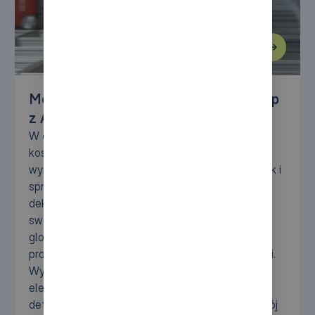
Modernizacja magazynu Cosmo Group
z AutoStore i przenośnikami
W dzisiejszym dynamicznym przemyśle
kosmetycznym utrzymanie konkurencyjności
wymaga zarówno szybkiej realizacji zamówień, jak i
sprawnego łańcucha dostaw. W ciągu ostatniej
dekady Cosmo Group strategicznie rozszerzyła
swoją działalność, aby sprostać rosnącemu
globalnemu zapotrzebowaniu na wysokiej jakości
produkty do pielęgnacji urody i stylizacji paznokci.
Wykorzystując silną obecność w handlu
elektronicznym i tworząc kluczowe partnerstwa
detaliczne, firma z powodzeniem zwiększyła swój