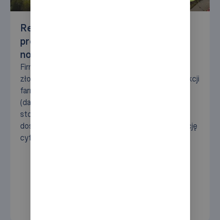
Retrofit w Aspen Bad Oldesloe –
projekt modernizacji, który wyznacza
nowe standardy
Firma Aspen Bad Oldesloe zmodernizowała swój
złożony system intralogistyczny podczas produkcji
farmaceutycznej na żywo. Wspólnie z Syncore
(dawniej AM Logistic Solutions) firma wdrożyła
stopniową modernizację, która poprawiła
dostępność, niezawodność sterowania i integrację
cyfrową – bez przerywania operacji.