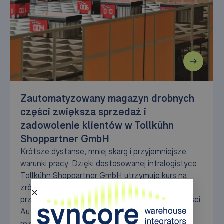
Zautomatyzowany magazyn drobnych
części zwiększa sprzedaż i
zadowolenie klientów w Tollkühn
Shoppartner GmbH
Krótsze dystanse, mniej skarg i przyjemniejsze
warunki pracy: Dzięki dostosowanej intralogistyce
Tollkühn Shoppartner GmbH utrzymuje kurs na
zrównoważony sukces. Sercem udoskonalonego
przepływu materiałów jest magazyn małych części
AutoStore, wdrożony jako kompleksowe
rozwiązanie przez AM-Automation.