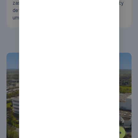
zasięg do ponad 1000 polskich punktów sprzedaży
detalicznej i 40 krajów na całym świecie,
umacniając swoją pozycję lidera w branży.