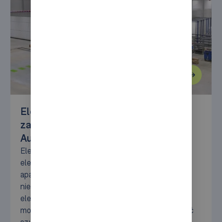
Elektramat zwiększa skalę realizacji
zamówień e-commerce dzięki
AutoStore
Elektramat to internetowa hurtownia
elektrotechniczna, która dostarcza klientom
aparaturę rozdzielczą, kable oraz inne materiały
niezbędne do wykonywania instalacji
elektrycznych. Jako firma działająca w pełni w
modelu e-commerce, Elektramat musi zapewniać