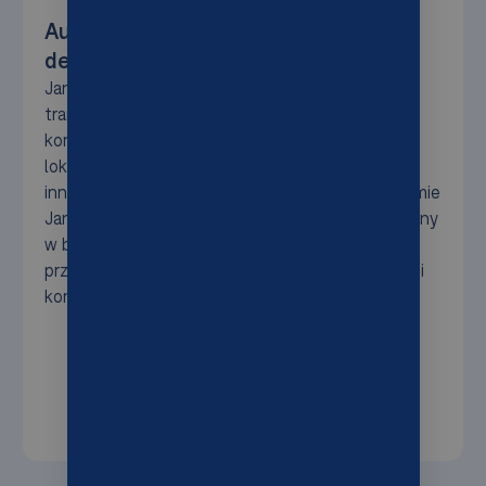
Automatyzacja z AutoStore daje Jan
de Rijk przewagę nad konkurencją
Jan de Rijk Logistics świadczy usługi w zakresie
transportu międzynarodowego i logistyki
kontraktowej. Na potrzeby realizacji zamówień,
lokalizacja w Roosendaal została wyposażona w
innowacyjny system AutoStore. Umożliwia to firmie
Jan de Rijk Logistics reagowanie na trendy i zmiany
w branży, a także na konkretne wymagania
przetargowe. Rezultat? Przyszłościowy system i
konkurencyjna oferta dla klientów.