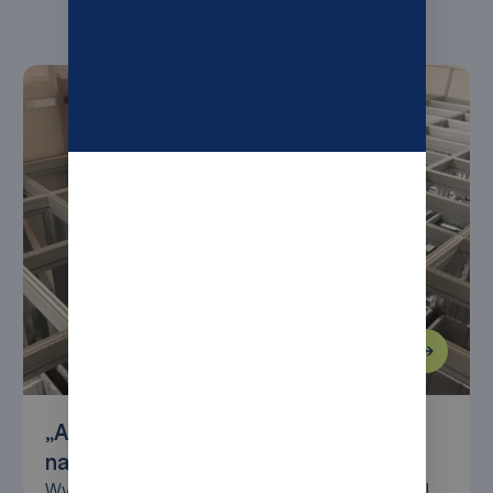
„AutoStore znacząco przyspieszył
nasz CIP” – TCL Consulting
Wydajna logistyka magazynowa z AutoStore: TCL