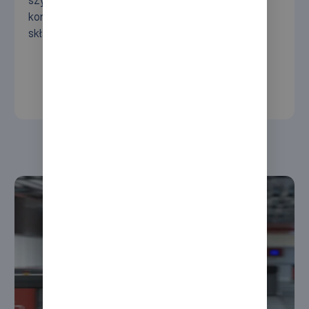
szybką i bezbłędną realizację zamówień, aby
konsekwentnie wywiązywać się z obietnic
składanych klientom.