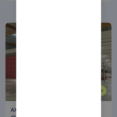
AXRO kontynuuje automatyzację –
skalowalna moc realizacji zamówień