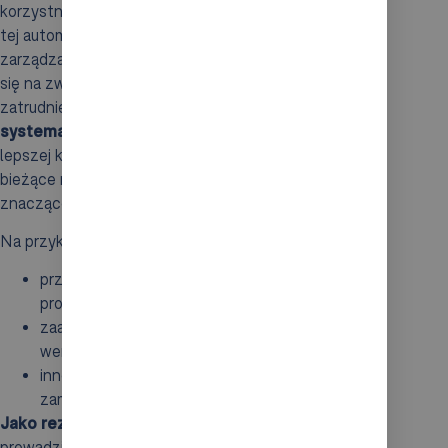
korzystne w dużych operacjach logistycznych. Dzięki
tej automatyzacji możliwe jest jednoczesne
zarządzanie znaczną liczbą zamówień, co przekłada
się na zwiększoną wydajność oraz redukcję kosztów
zatrudnienia. Co więcej, integracja robotów z
systemami zarządzania magazynem (WMS)
sprzyja
lepszej kontroli nad towarami. Analiza danych i
bieżące monitorowanie stanów magazynowych
znacząco ułatwiają planowanie procesów kompletacji.
Na przykład:
przenośniki taśmowe sprawnie transportują
produkty do pickerów,
zaawansowane systemy skanowania szybko
weryfikują poprawność zamówienia,
innowacje te sprawiają, że proces realizacji
zamówień staje się bardziej uporządkowany.
Jako rezultat
, jakość obsługi klienta wzrasta, co
prowadzi do większej satysfakcji z zakupów online.