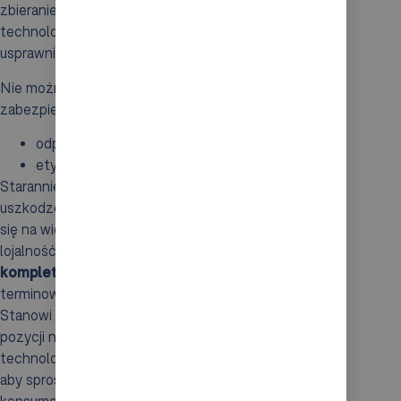
zbieranie zamówień, wzbogacone o nowoczesne
technologie, znacząco podnosi jakość usług i
usprawnia zarządzanie łańcuchem dostaw.
Nie można też zapominać o właściwym
zabezpieczeniu zamówień, takim jak:
odpowiednie pakowanie,
etykietowanie.
Starannie przygotowane paczki minimalizują ryzyko
uszkodzeń w trakcie transportu, co z kolei przekłada
się na większe zadowolenie klientów oraz ich
lojalność wobec marki.
Efektywny proces
kompletacji zamówień
jest kluczowy dla
terminowości dostaw oraz zadowolenia klientów.
Stanowi on istotny element budowy konkurencyjnej
pozycji na rynku. Inwestycje w nowoczesne
technologie i optymalizację procesów są niezbędne,
aby sprostać oczekiwaniom dzisiejszych
konsumentów.