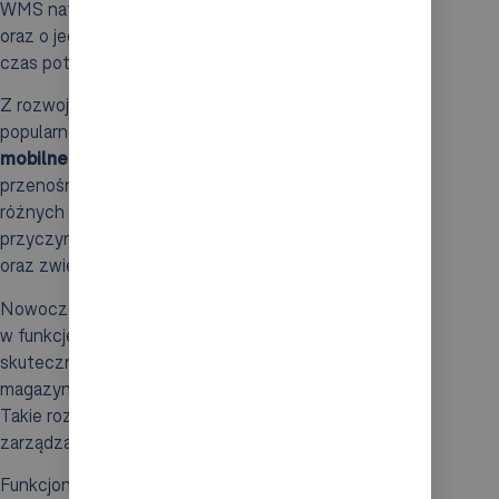
WMS natychmiast informuje o dostępności produktu
oraz o jego dokładnej lokalizacji, co znacznie redukuje
czas potrzebny na realizację zamówień.
Z rozwojem technologii mobilnych, coraz większą
popularność zdobywają
systemy skanowania
mobilnego
. Dzięki nim pracownicy mogą korzystać z
przenośnych urządzeń do skanowania kodów w
różnych częściach magazynu. Ta elastyczność
przyczynia się do szybszej identyfikacji produktów
oraz zwiększa efektywność procesów logistycznych.
Nowoczesne
kolektory danych
, często wyposażone
w funkcje takie jak
GPS
czy
Bluetooth
, umożliwiają
skuteczne zbieranie i przesyłanie informacji z
magazynu do centralnych systemów zarządzania.
Takie rozwiązanie wspiera monitorowanie oraz
zarządzanie zapasami.
Funkcjonalność skanerów kodów kreskowych i