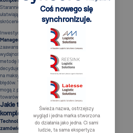
Starannie przemyślane miejsca składowania znacząco
Coś nowego się
ułatwiają poruszanie się pickerów, co przekłada się na
synchronizuje.
skrócenie czasu realizacji zamówień.
Inwestycja w
systemy WMS
(Warehouse
Management System)
otwiera drzwi do
zaawansowanej analizy danych dotyczących
wydajności. Dzięki temu można lepiej dopasować
metodę kompletacji do konkretnej sytuacji. Wiele firm
decyduje się na łączenie różnych metod, co pozwala
na maksymalizację efektywności oraz minimalizację
błędów. Techniki takie jak
kompletacja multipicking
mogą z powodzeniem przyspieszyć proces zbierania
towarów w magazynie.
Jakie technologie wspierają proces
Świeża nazwa, ostrzejszy
kompletacji zamówień?
wygląd i jedna marka stworzona
Technologie wspierające proces kompletacji
do działania jako jedna. Ci sami
zamówień
w znaczący sposób zwiększają
ludzie, ta sama ekspertyza