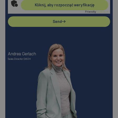
Kliknij, aby rozpocząć weryfikację
Friendly
Captcha ⇗
Send
Andrea Gerlach
Sales Director DACH