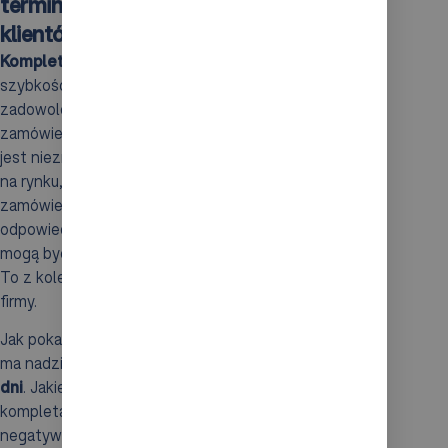
terminowość dostaw i satysfakcję
klientów?
Kompletacja zamówień
ma ogromny wpływ na
szybkość dostarczania produktów oraz poziom
zadowolenia klientów. Sprawny proces zbierania
zamówień pozwala na minimalizowanie opóźnień, co
jest niezmiernie istotne w dobie rosnącej konkurencji
na rynku, zwłaszcza w branży e-commerce. Gdy
zamówienia są dokładnie skompletowane i
odpowiednio zabezpieczone przed wysyłką, klienci
mogą być pewni, że otrzymają wszystko, co wybrali.
To z kolei przyczynia się do budowania ich zaufania do
firmy.
Jak pokazują badania DB Schenker, aż
80% klientów
ma nadzieję, że zamówienia dotrą do nich w ciągu
1-3
dni
. Jakiekolwiek opóźnienia czy błędy w procesie
kompletacji mogą prowadzić do frustracji i wydawania
negatywnych ocen o danej marce. Dlatego sprawne