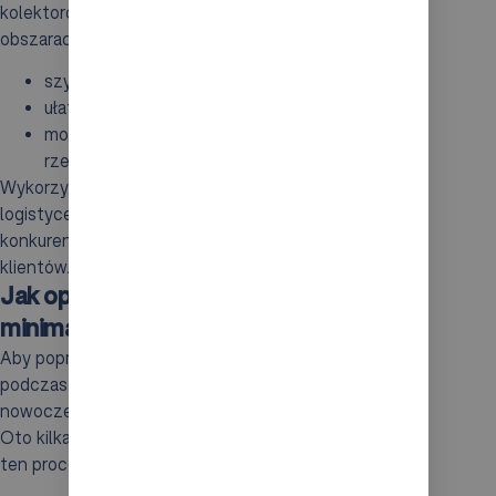
kolektorów danych znajduje zastosowanie w różnych
obszarach, takich jak:
szybka weryfikacja stanów magazynowych,
ułatwienie procesów zwrotu towarów,
monitorowanie przesyłek w czasie
rzeczywistym.
Wykorzystanie tych innowacyjnych technologii w
logistyce magazynowej jest kluczowe, aby utrzymać
konkurencyjność na rynku i zapewnić zadowolenie
klientów.
Jak optymalizować efektywność i
minimalizować błędy kompletacji?
Aby poprawić wydajność i zredukować liczbę błędów
podczas kompletacji w magazynie, warto zastosować
nowoczesne technologie oraz skuteczne metody.
Oto kilka istotnych aspektów, które mogą wpłynąć na
ten proces: