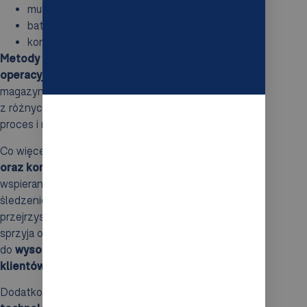
multipicking,
batch picking,
kompletacja strefowa.
Metody te mają na celu zwiększenie efektywności
operacyjnej.
W przypadku multipickingu, pracownicy
magazynu mogą jednocześnie kompletować produkty
z różnych zamówień, co znacząco przyspiesza cały
proces i redukuje straty czasowe.
Co więcej,
dokumentacja związana z kompletacją
oraz kontrola jakości
są niezbędnymi elementami
wspieranymi przez WMS. Umożliwia on dokładne
śledzenie każdego etapu procesu, co zwiększa
przejrzystość operacji. Regularna weryfikacja działań
sprzyja ograniczeniu błędów, co w rezultacie prowadzi
do
wysokiej jakości dostaw i zadowolenia
klientów.
Dodatkowo,
integracja WMS z nowoczesnymi