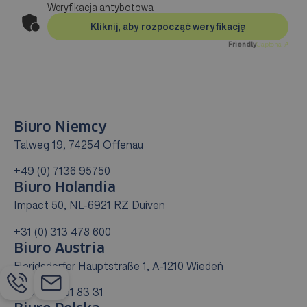
Weryfikacja antybotowa
Kliknij, aby rozpocząć weryfikację
Friendly
Captcha ⇗
Biuro Niemcy
Talweg 19, 74254 Offenau
+49 (0) 7136 95750
Biuro Holandia
Impact 50, NL-6921 RZ Duiven
+31 (0) 313 478 600
Biuro Austria
Floridsdorfer Hauptstraße 1, A-1210 Wiedeń
+43 (0)1 361 83 31