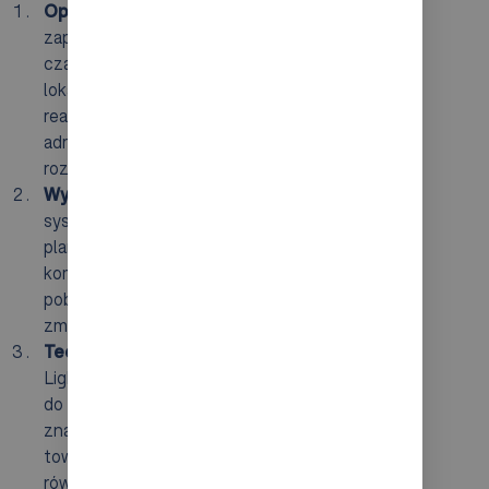
Optymalizacja tras kompletacyjnych
: dobrze
zaplanowana trasa dla pickerów znacznie skraca
czas potrzebny na przemieszczanie się między
lokalizacjami produktów, co przyspiesza
realizację zamówień. Poprzez odpowiednie
adresowanie magazynu można efektywnie
rozmieszczać towary według ich popularności.
Wykorzystanie systemów WMS
: innowacyjne
systemy do zarządzania magazynem usprawniają
planowanie oraz monitorowanie procesów
kompletacji. Automatyzacja zadań, takich jak
pobieranie towarów, podnosi dokładność i
zmniejsza ryzyko wystąpienia błędów.
Techniki pick-by-x
: metody takie jak Pick-to-
Light i Put-to-Light stosują wskaźniki świetlne
do wskazywania lokalizacji produktów, co
znacznie podnosi efektywność zbierania
towarów. Kompletacja głosowa (Pick-by-Voice)
również ułatwia pracownikom zarządzanie