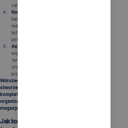
zamówieniami.
Kontrola jakości
: regularne weryfikacje na
każdym etapie, w tym przed pakowaniem,
redukują ryzyko pomyłek. Dokumentacja, taka jak
listy kompletacyjne, zapewnia przejrzystość i
potwierdza zgodność zamówień.
Asystent pakowania
: wprowadzenie technologii
wspierających proces pakowania automatyzuje
ten etap i czyni go bardziej efektywnym, co
znacznie zmniejsza ryzyko wystąpienia błędów
przy finalizacji zamówień.
Wdrożenie tych elementów jest niezbędne do
stworzenia skutecznej i niezawodnej strategii
kompletacji zamówień, co wpływa na poprawę
organizacji oraz efektywności operacji w
magazynie.
Jak kompletacja zamówień wpływa na