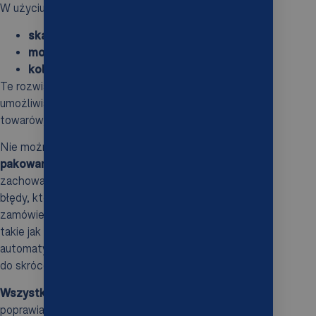
W użyciu są również:
skanery kodów kreskowych
,
mobilne systemy skanowania
,
kolektory danych
.
Te rozwiązania efektywnie identyfikują produkty,
umożliwiają szybkie weryfikowanie ilości i lokalizacji
towarów, co znacznie poprawia tempo pracy.
Nie można także zapominać o znaczeniu
asystenta
pakowania
, który odgrywa kluczową rolę w
zachowaniu wysokiej jakości. Minimalizuje bowiem
błędy, które mogą wystąpić podczas pakowania
zamówień.
Automatyczne systemy magazynowe
,
takie jak
roboty
, przenośniki czy układnice, efektywnie
automatyzują część procesu kompletacji, co prowadzi
do skrócenia czasów realizacji i poprawy precyzji.
Wszystkie te nowoczesne technologie
nie tylko
poprawiają wydajność, ale również zwiększają