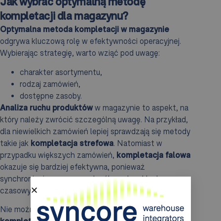
Jak wybrać optymalną metodę
kompletacji dla magazynu?
Optymalna metoda kompletacji w magazynie
odgrywa kluczową rolę w efektywności operacyjnej.
Wybierając strategię, warto wziąć pod uwagę:
charakter asortymentu,
rodzaj zamówień,
dostępne zasoby.
Analiza ruchu produktów
w magazynie to aspekt, na
który należy zwrócić szczególną uwagę. Na przykład,
dla niewielkich zamówień lepiej sprawdzają się metody
takie jak
kompletacja strefowa
. Natomiast w
przypadku większych zamówień,
kompletacja falowa
okazuje się bardziej efektywna, ponieważ
synchronizuje procesy w określonych cyklach
czasowych.
Nie można również zapominać o
optymalizacji tras
kompletacyjnych
oraz
adresowaniu magazynu
.