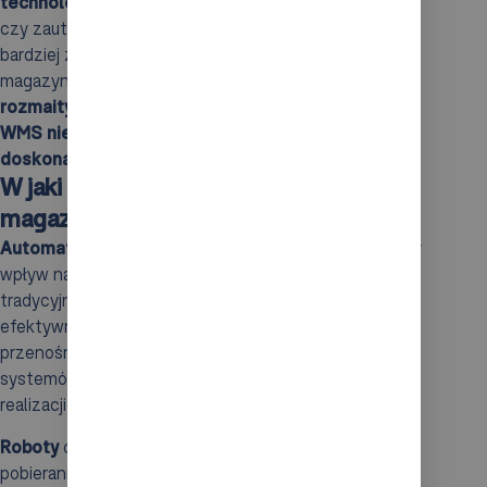
technologiami
, takimi jak skanery kodów kreskowych
czy zautomatyzowane systemy pakowania, jeszcze
bardziej zwiększa efektywność procesów
magazynowych.
Automatyzacja oraz wsparcie
rozmaitych metod kompletacji czynią system
WMS niezwykle ważnym narzędziem w
doskonaleniu operacji magazynowych.
W jaki sposób automatyzacja i roboty
magazynowe wpływają na kompletację?
Automatyzacja
i
roboty
w magazynach mają ogromny
wpływ na proces realizacji zamówień. Dzięki nim
tradycyjne metody pracy zyskują nową, bardziej
efektywną formę. Wykorzystanie robotów,
przenośników taśmowych oraz automatycznych
systemów magazynowych znacznie przyspiesza czas
realizacji zamówień i minimalizuje możliwość pomyłek.
Roboty
odgrywają kluczową rolę w automatyzacji
pobierania i sortowania produktów, co jest szczególnie