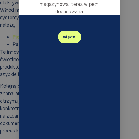
efektywność operacyjną i redukują ryzyko błędów.
magazynowa, teraz w pełni
Wśród najistotniejszych rozwiązań wyróżniają się
dopasowana.
systemy typu
pick-by-x
, a do najpopularniejszych
należą:
Pick-to-Light
,
więcej
Put-to-Light
.
Te innowacyjne technologie wykorzystują sygnały
świetlne, które wskazują odpowiednie lokalizacje
produktów w magazynie, co pozwala pickerom na
szybkie i precyzyjne identyfikowanie towaru.
Kolejną ciekawą metodą jest
kompletacja głosowa
,
znana jako
Pick-by-Voice
. Dzięki niej pracownicy
otrzymują dyspozycje głosowe dotyczące
konkretnych artykułów, co umożliwia im koncentrację
na zadaniach bez potrzeby korzystania z
dokumentacji. Taki sposób pracy przyspiesza cały
proces kompletacji.