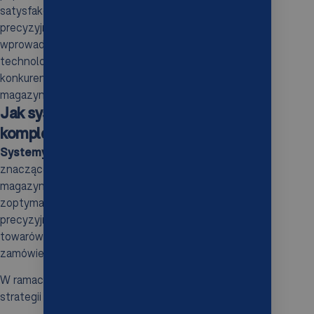
satysfakcję klientów. Dzięki szybszej i bardziej
precyzyjnej realizacji zamówień, skuteczne
wprowadzenie innowacyjnych rozwiązań
technologicznych staje się kluczowym elementem
konkurencyjności firm w dziedzinie logistyki
magazynowej.
Jak system WMS usprawnia
kompletację zamówień?
Systemy WMS (Warehouse Management System)
znacząco upraszczają proces zbierania zamówień w
magazynach. Dzięki nim można efektywnie
zoptymalizować różne fazy działalności, co sprzyja
precyzyjnemu planowaniu oraz organizacji lokalizacji
towarów i tras kompletacji, w rezultacie czas realizacji
zamówień ulega skróceniu.
W ramach systemu WMS dostępnych jest wiele
strategii zbierania zamówień, takich jak: