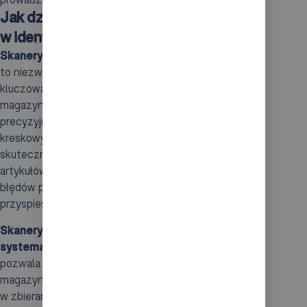
Jak działają skanery kodów kreskowych
w identyfikacji produktów?
Skanery kodów kreskowych
oraz
kolektory danych
to niezwykle istotne narzędzia, które odgrywają
kluczową rolę w identyfikacji produktów w
magazynach. Działają one w oparciu o szybki i
precyzyjny odczyt informacji zawartych w kodach
kreskowych, co z kolei umożliwia pracownikom
skuteczne potwierdzanie pobrania konkretnych
artykułów. Dzięki technologii skanowania, liczba
błędów podczas kompletacji jest znacznie niższa, co
przyspiesza cały proces.
Skanery kodów kreskowych
ściśle współpracują z
systemami zarządzania magazynem (WMS)
, co
pozwala na bieżącą aktualizację stanów
magazynowych oraz łatwe monitorowanie postępów
w zbieraniu zamówień. Po zeskanowaniu kodu, system