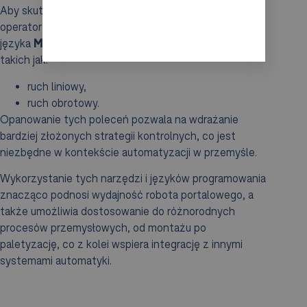
Aby skutecznie programować robota portalowego,
operatorzy powinni posiadać biegłość w komendach
języka
MELFA
, w tym w podstawowych ruchach,
takich jak:
ruch liniowy,
ruch obrotowy.
Opanowanie tych poleceń pozwala na wdrażanie
bardziej złożonych strategii kontrolnych, co jest
niezbędne w kontekście automatyzacji w przemyśle.
Wykorzystanie tych narzędzi i języków programowania
znacząco podnosi wydajność robota portalowego, a
także umożliwia dostosowanie do różnorodnych
procesów przemysłowych, od montażu po
paletyzację, co z kolei wspiera integrację z innymi
systemami automatyki.