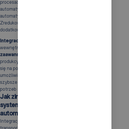
procesach produkcyjnych. Zintegrowane systemy
automatyki są wyjątkowo niezawodne i umożliwiają
automatyczne monitorowanie jakości produkcji.
Zredukowanie potrzeby nadzoru ze strony ludzi
dodatkowo zwiększa
efektywność
tych procesów.
Integracja robotów
z systemami transportu
wewnętrznego oraz automatyki maszyn prowadzi do
zaawansowanej mechanizacji
procesów
produkcyjnych. Takie holistyczne podejście przekłada
się na podwyższenie standardów operacyjnych,
umożliwiając firmom osiąganie
lepszych wyników
i
szybsze dostosowywanie się do zmieniających się
potrzeb rynku.
Jak zintegrować robota portalowego z
systemami transportu wewnętrznego i
automatyki maszyn?
Integracja robota portalowego z systemami
transportu wewnętrznego, takimi jak
AutoStore
,