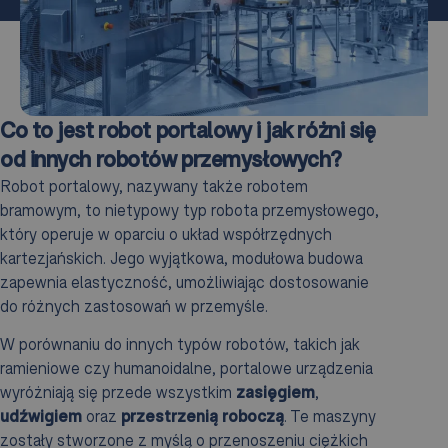
Co to jest robot portalowy i jak różni się
od innych robotów przemysłowych?
Robot portalowy, nazywany także robotem
bramowym, to nietypowy typ robota przemysłowego,
który operuje w oparciu o układ współrzędnych
kartezjańskich. Jego wyjątkowa, modułowa budowa
zapewnia elastyczność, umożliwiając dostosowanie
do różnych zastosowań w przemyśle.
W porównaniu do innych typów robotów, takich jak
ramieniowe czy humanoidalne, portalowe urządzenia
wyróżniają się przede wszystkim
zasięgiem
,
udźwigiem
oraz
przestrzenią roboczą
. Te maszyny
zostały stworzone z myślą o przenoszeniu ciężkich