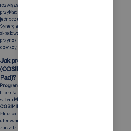
rozwiązania w automatyzacji, których AutoStore jest
przykładem, maksymalizują efektywność,
jednocześnie minimalizując ryzyko błędów ludzkich.
Synergia pomiędzy zautomatyzowanym systemem
składowania a robotyką na końcu linii produkcyjnej
przynosi korzyści zarówno w zakresie wydajności
operacyjnej, jak i bezpieczeństwa w miejscu pracy.
Jak programować robota portalowego
(COSIMIR, MELFA BASIC IV, Teaching
Pad)?
Programowanie robota portalowego
wymaga
biegłości w specyficznych narzędziach oraz językach,
w tym
MELFA BASIC IV
oraz oprogramowaniu
COSIMIR
.
MELFA BASIC IV
, stworzony dla robotów
Mitsubishi, daje możliwość tworzenia skryptów do
sterowania. W efekcie operatorzy mogą precyzyjnie
zarządzać ruchem robota, co odgrywa kluczową rolę