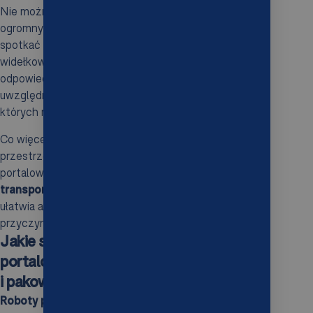
Nie można zapomnieć o
rodzaju chwytaka
, który ma
ogromny wpływ na funkcjonalność robota. Można
spotkać chwytaki o różnych konstrukcjach, takich jak
widełkowe, próżniowe czy warstwowe. Wybór
odpowiedniego gatunku powinien być przemyślany,
uwzględniając specyfikę produktów oraz procesy, w
których roboty będą wykorzystywane.
Co więcej, aby w pełni wykorzystać dostępna
przestrzeń roboczą i podnieść efektywność, roboty
portalowe powinny współpracować z
systemami
transportu wewnętrznego
. Taka synergia znacząco
ułatwia automatyzację procesów produkcyjnych i
przyczynia się do ich wzrostu skuteczności.
Jakie są główne zastosowania robotów
portalowych w paletyzacji, sztaplowaniu
i pakowaniu?
Roboty portalowe
znajdują szerokie zastosowanie w