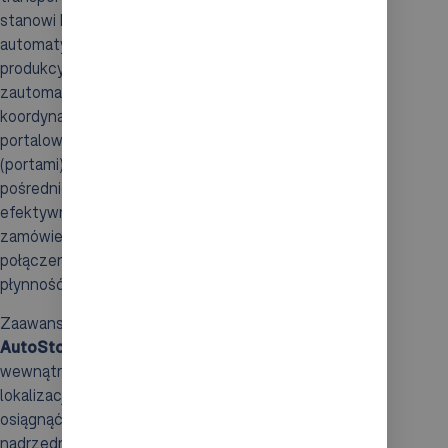
stanowi kluczowy krok w kierunku pełnej
automatyzacji procesów logistycznych i
produkcyjnych. System AutoStore, działający jako
zautomatyzowany magazyn, wymaga precyzyjnej
koordynacji z zewnętrznymi urządzeniami. Gdy roboty
portalowe współpracują ze stacjami kompletacyjnymi
(portami) systemu AutoStore, często za
pośrednictwem przenośników, ich zdolność do
efektywnego formowania i transportowania gotowych
zamówień na paletach znacząco wzrasta. Takie
połączenie przekłada się na maksymalną wydajność i
płynność całego procesu.
Zaawansowane oprogramowanie sterujące systemu
AutoStore
zarządza pracą autonomicznych robotów
wewnątrz siatki magazynowej, optymalizując
lokalizację towarów i
procesy kompletacji
. Aby jednak
osiągnąć pełną synergię, musi ono komunikować się z
nadrzędnymi systemami zarządzania produkcją oraz