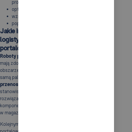
produkcyjnego,
optymalizacja zarządzania przestrzenią roboczą,
wzrost precyzji i dokładności,
poprawa bezpieczeństwa pracy.
Jakie inne procesy produkcyjne i
logistyczne mogą realizować roboty
portalowe?
Roboty portalowe
, dzięki swojej wszechstronności,
mają zdolność do realizacji różnorodnych zadań w
obszarze produkcji i logistyki, które wykraczają poza
samą paletyzację. Ich kluczową funkcją jest
przenoszenie elementów
pomiędzy różnymi
stanowiskami roboczymi, co czyni je idealnym
rozwiązaniem do transportu dużych i ciężkich
komponentów zarówno na liniach produkcyjnych, jak i
w magazynach.
Kolejnym ważnym aspektem wykorzystania robotów
portalowych jest
montaż
. Dzięki ich precyzyjnej