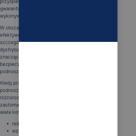
przyspieszają procesy pakowania, jednocześnie
gwarantując powtarzalność i dokładność w
wykonywanych zadaniach.
W obszarze
sztaplowania
, roboty pozwalają na
efektywne układanie produktów w pionie, co jest
szczególnie korzystne w magazynach i centrach
dystrybucyjnych. Automatyzacja tych zadań
znacząco poprawia ergonomię pracy oraz zwiększa
bezpieczeństwo, eliminując konieczność ręcznego
podnoszenia ciężkich ładunków.
Kiedy przychodzi do
pakowania
, roboty portalowe
podnoszą standard i skuteczność operacji, obsługując
różnorodne materiały pakowe. Ich integracja w
zautomatyzowanych liniach produkcyjnych przynosi
wiele korzyści, takich jak:
redukcja kosztów pracy,
wzrost efektywności całego procesu