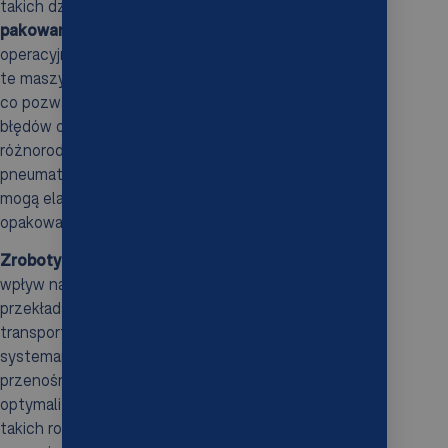
takich dziedzinach jak
paletyzacja
,
sztaplowanie
i
pakowanie
, co znacząco podnosi efektywność
operacyjną. W przypadku automatycznej paletyzacji,
te maszyny precyzyjnie układają produkty na paletach,
co pozwala na zredukowanie ryzyka popełnienia
błędów oraz przyspieszenie całych procesów. Dzięki
różnorodnym chwytakom, w tym modelom
pneumatycznym i elektromagnetycznym, roboty te
mogą elastycznie obsługiwać wiele rodzajów
opakowań, od worków i kartonów po inne ładunki.
Zrobotyzowana paletyzacja
ma też pozytywny
wpływ na zarządzanie przestrzenią roboczą, co
przekłada się na istotne oszczędności kosztów
transportu wewnętrznego. Integracja robotów z
systemami transportowymi, takimi jak taśmy
przenośnikowe, zapewnia płynność pracy i
optymalizuje procesy w liniach produkcyjnych. Modele
takich robotów, jak KOCH, oferują różne funkcje, które