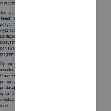
w procesach automatyzacji.
Jedną z dostępnych metod programowania jest
Teaching Pad
, który umożliwia intuicyjne ustawianie
pozycji robota. Operator ręcznie ustawia robota w
wyznaczonych miejscach, a następnie zapisuje te
lokalizacje w sterowniku. Taki sposób jest niezwykle
korzystny dla początkujących użytkowników,
ponieważ znacząco ułatwia modyfikowanie
programów oraz wprowadzenie szybkich zmian.
Oprogramowanie
COSIMIR
dostarcza narzędzi do
symulacji oraz planowania procesów produkcyjnych.
Umożliwia wizualizację różnych działań oraz
przeprowadzanie analiz wydajności bez zakłócania
produkcji. Ponadto, funkcje
COSIMIR
sprzyjają
optymalizacji trajektorii ruchu robota, co nie tylko
zwiększa efektywność, ale również oszczędza cenny
czas.