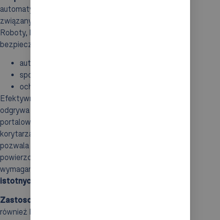
automatyzacji znacznie spada ryzyko wypadków
związanych z zadaniami wykonywanymi ręcznie.
Roboty, które są wyposażone w nowoczesne funkcje
bezpieczeństwa, takie jak:
automatyczne zatrzymanie przy zagrożeniu,
spowolnienie tempa pracy,
ochrona operatorów.
Efektywne wykorzystanie
przestrzeni magazynowej
odgrywa kluczową rolę w funkcjonowaniu firm. Roboty
portalowe z powodzeniem operują w wąskich
korytarzach i wspierają procesy paletyzacji, co
pozwala na lepsze zagospodarowanie dostępnej
powierzchni. W rezultacie zmniejsza się areał
wymagany do składowania towarów, co prowadzi do
istotnych oszczędności
.
Zastosowanie robotów portalowych
ogranicza
również błędy ludzkie, co jest niezmiernie ważne w