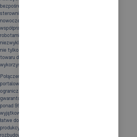
bezpośrednio z automatyką maszyn, w tym ze
sterownikami robota portalowego. Dzięki
nowoczesnym interfejsom komunikacyjnym,
współpraca pomiędzy systemem AutoStore a
robotami portalowymi jest nie tylko możliwa, ale także
niezwykle efektywna. Taka synchronizacja procesów
nie tylko przyspiesza finalny etap przygotowania
towaru do wysyłki, lecz także sprzyja optymalizacji
wykorzystania zasobów na całej linii produkcyjnej.
Połączenie systemu
AutoStore
z robotami
portalowymi przyczynia się do drastycznego
ograniczenia czasu przestoju, co jest wspierane przez
gwarantowaną dostępność systemu na poziomie
ponad 99%. Modułowa budowa AutoStore pozwala na
wyjątkową elastyczność i skalowalność, umożliwiając
łatwe dostosowanie do zmiennych wymagań
produkcyjnych przez dodanie kolejnych robotów lub
rozbudowę siatki magazynowej. Nowoczesne