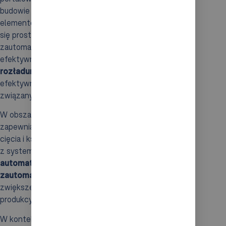
budowie oraz dużemu udźwigowi, umieszczanie
elementów w skomplikowanych konstrukcjach staje
się prostsze. To kluczowe w przypadku
zautomatyzowanej produkcji. Dodatkowo, roboty te
efektywnie wspierają procesy
załadunku i
rozładunku
, co nie tylko zwiększa ogólną
efektywność operacyjną, ale także skraca czas
związany z realizacją tych zadań.
W obszarze
obróbki drewna
, te urządzenia
zapewniają dokładność ruchu, co umożliwia precyzyjne
cięcia i kształtowanie materiałów. Integracja robotów
z systemami automatyki maszyn wspomaga
automatyczne linie produkcyjne
oraz
zautomatyzowane cele robocze
, co prowadzi do
zwiększenia mechanizacji i robotyzacji całego procesu
produkcyjnego.
W kontekście
logistyki
, roboty portalowe odgrywają