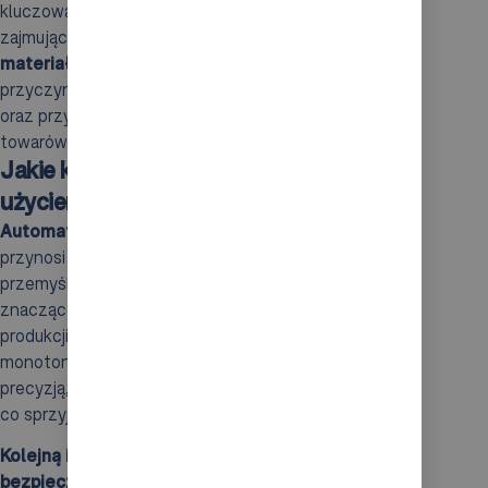
kluczową rolę w organizacji przestrzeni magazynowej,
zajmując się
transportem i sortowaniem
materiałów
. Wprowadzenie tych technologii
przyczynia się do zmniejszenia liczby błędów ludzkich
oraz przyspieszenia procesów związanych z obsługą
towarów.
Jakie korzyści niesie automatyzacja z
użyciem robotów portalowych?
Automatyzacja
przy użyciu robotów portalowych
przynosi szereg
korzyści
w współczesnym
przemyśle. Wprowadzenie tego typu technologii
znacząco zwiększa
efektywność
zarówno w
produkcji, jak i logistyce. Roboty te wykonują
monotonny zestaw zadań z niezwykłą szybkością i
precyzją, które kiedyś były poza zasięgiem człowieka,
co sprzyja
lepszemu zarządzaniu zasobami
.
Kolejną istotną korzyścią
jest podniesienie poziomu
bezpieczeństwa
w miejscach pracy. Dzięki