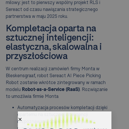
milowy: jest to pierwszy wspólny projekt RLS i
Sereact od czasu nawiązania strategicznego
partnerstwa w maju 2025 roku.
Kompletacja oparta na
sztucznej inteligencji:
elastyczna, skalowalna i
przyszłościowa
W centrum realizacji zamówień firmy Monta w
Bleskensgraaf, robot Sereact AI Piece Picking
Robot zostanie wkrótce zintegrowany w ramach
modelu
Robot-as-a-Service (RaaS)
. Rozwiązanie
to umożliwia firmie Monta
Automatyzacja procesów kompletacji dzięki
opartemu na sztucznej inteligencji
rozpoznawaniu obiektów i wykrywaniu
punktów uchwytu