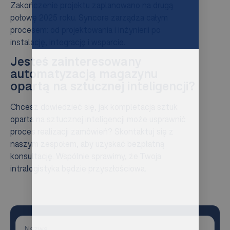
Zakończenie projektu zaplanowano na drugą
połowę 2025 roku. Syncore zarządza całym
procesem: od projektowania i inżynierii po
instalację, integrację i wsparcie.
Jesteś zainteresowany
automatyzacją magazynu
opartą na sztucznej inteligencji?
Chcesz dowiedzieć się, jak kompletacja sztuk
oparta na sztucznej inteligencji może usprawnić
proces realizacji zamówień? Skontaktuj się z
naszym zespołem, aby uzyskać bezpłatną
konsultację. Wspólnie sprawimy, że Twoja
intralogistyka będzie przyszłościowa.