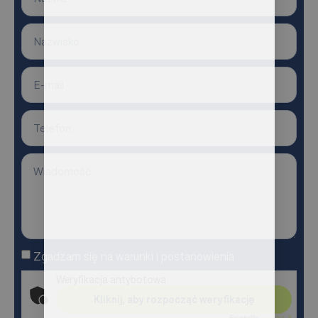
Zgadzam się na warunki i postanowienia
Weryfikacja antybotowa
Kliknij, aby rozpocząć weryfikację
Friendly
Captcha ⇗