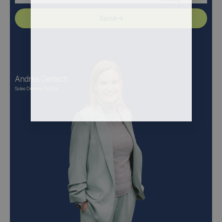
Send
Andrea Gerlach
Sales Director DACH