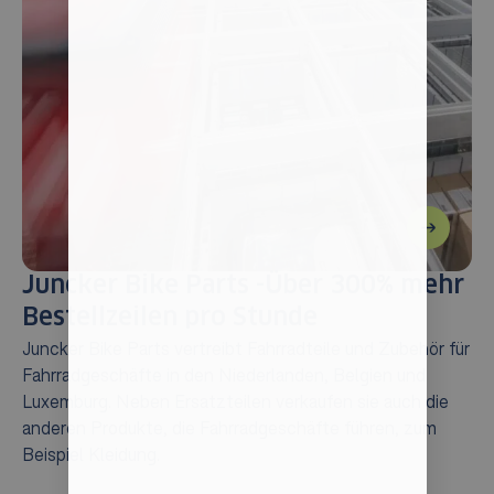
Juncker Bike Parts -Über 300% mehr
B
Bestellzeilen pro Stunde
p
Juncker Bike Parts vertreibt Fahrradteile und Zubehör für
Ei
Fahrradgeschäfte in den Niederlanden, Belgien und
Ge
Luxemburg. Neben Ersatzteilen verkaufen sie auch die
in
anderen Produkte, die Fahrradgeschäfte führen, zum
Ka
Beispiel Kleidung.
En
La