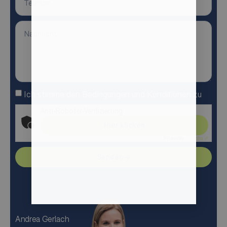
Ich stimme den Bedingungen und Konditionen zu
Anti-Roboter-Verifizierung
Hier klicken
Friendly
Captcha ⇗
Senden
Andrea Gerlach