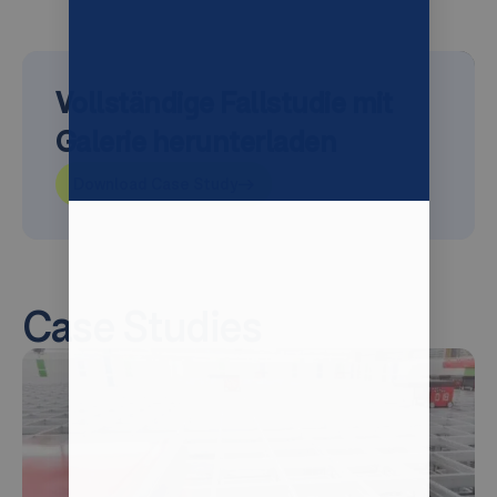
Vollständige Fallstudie mit
Galerie herunterladen
Download Case Study
Case Studies