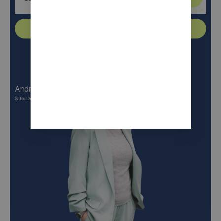
Friendly
Captcha ⇗
Verstuur
Andrea Gerlach
Sales Director DACH