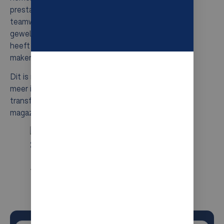
prestatie werd mogelijk gemaakt door ongelooflijk
teamwerk en samenwerking met Lyreco en onze
geweldige partners. Hartelijk dank aan iedereen die
heeft bijgedragen om van dit project een succes te
maken!
Dit is nog maar het begin – blijf op de hoogte voor
meer inzichten in hoe we onze activiteiten
transformeren met ultramoderne oplossingen voor
magazijnautomatisering.
Verbeterde ergonomie en buffer tot 20
min.