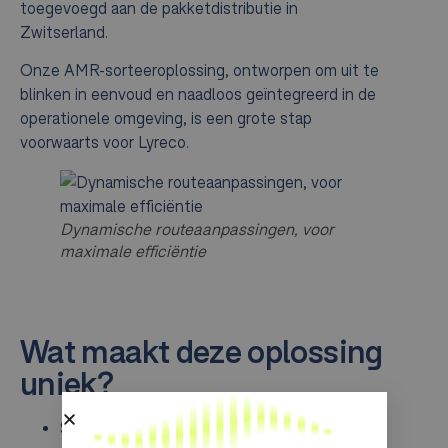
toegevoegd aan de pakketdistributie in
Zwitserland.
Onze AMR-sorteeroplossing, ontworpen om uit te
blinken in eenvoud en naadloos geïntegreerd in de
operationele omgeving, is een grote stap
voorwaarts voor Lyreco.
Dynamische routeaanpassingen, voor
maximale efficiëntie
Wat maakt deze oplossing
uniek?
Slimme transportbanden met geavanceerd