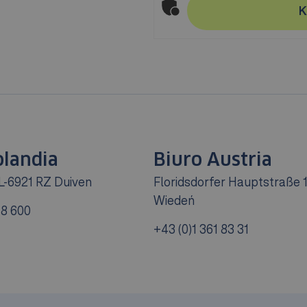
K
olandia
Biuro Austria
L-6921 RZ Duiven
Floridsdorfer Hauptstraße 1
Wiedeń
78 600
+43 (0)1 361 83 31