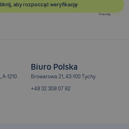
liknij, aby rozpocząć weryfikację
Friendly
Captcha ⇗
Biuro Polska
, A-1210
Browarowa 21, 43-100 Tychy
+48 32 308 07 92