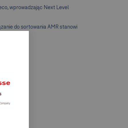
eco, wprowadzając Next Level
iązanie do sortowania AMR stanowi
m?