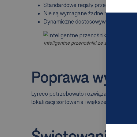
Standardowe regały przepływowe z po
Nie są wymagane żadne modyfikacje i
Dynamiczne dostosowywanie trasy, z
Inteligentne przenośniki ze skanowaniem
Poprawa wydajno
Lyreco potrzebowało rozwiązania do obsług
lokalizacji sortowania i większe bufory, al
Świętowanie su