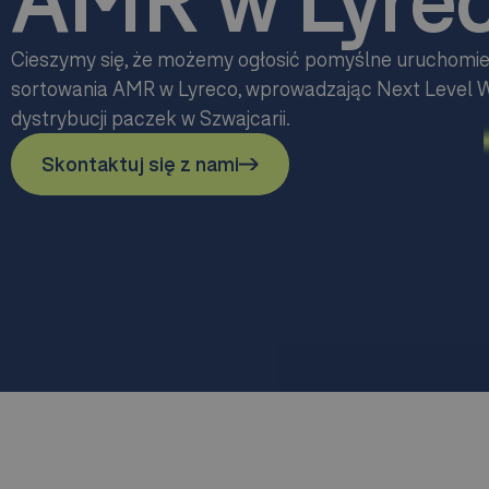
AMR w Lyre
Cieszymy się, że możemy ogłosić pomyślne uruchomi
sortowania AMR w Lyreco, wprowadzając Next Level 
dystrybucji paczek w Szwajcarii.
Skontaktuj się z nami