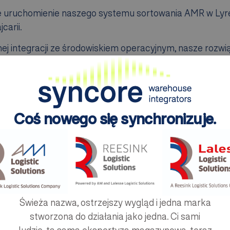
e uruchomienie naszego systemu sortowania AMR w Lyr
carii.
nej integracji ze środowiskiem operacyjnym, nasze rozw
ksymalnej wydajności
Coś nowego się synchronizuje.
związanie wyjątkowy
owanym skanowaniem i ważeniem
 do 1200 paczek na godzinę
Świeża nazwa, ostrzejszy wygląd i jedna marka
poziomach dla zoptymalizowanego przepływu
stworzona do działania jako jedna. Ci sami
apakowanych paczek na przenośnik