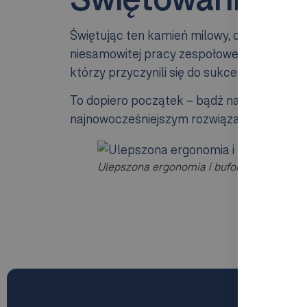
Świętując ten kamień milowy, chcemy pośw
niesamowitej pracy zespołowej i współprac
którzy przyczynili się do sukcesu tego proj
To dopiero początek – bądź na bieżąco, aby
najnowocześniejszym rozwiązaniom do au
Ulepszona ergonomia i bufor do 20 minut