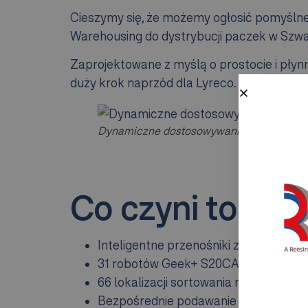
Cieszymy się, że możemy ogłosić pomyśln
Warehousing do dystrybucji paczek w Szwaj
Zaprojektowane z myślą o prostocie i płyn
duży krok naprzód dla Lyreco.
Dynamiczne dostosowywanie trasy dla ma
Co czyni to ro
Inteligentne przenośniki z zaawans
31 robotów Geek+ S20CA, sortujących
66 lokalizacji sortowania na dwóch 
Bezpośrednie podawanie wstępnie z