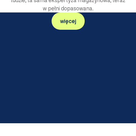
ludzie, ta sama ekspertyza magazynowa, teraz
wiadomieniami o zapełnieniu pasa ruchu w czasie rzec
w pełni dopasowana.
stniejącego systemu WMS, co zapewnia płynne wdrożen
więcej
apewniające maksymalną elastyczność i wydajność.
 i ważeniem
ści dystrybucji
i drobniejszych wymagań dystrybucyjnych w Szwajcarii.
e także zmniejsza obciążenie pracą, minimalizuje błędy i
kcesu