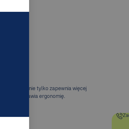
zywistym
ie.
 System ten nie tylko zapewnia więcej
 znacznie poprawia ergonomię.
Za