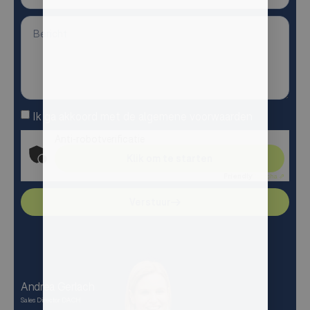
Ik ga akkoord met de algemene voorwaarden
Anti-robotverificatie
Klik om te starten
Friendly
Captcha ⇗
Verstuur
Andrea Gerlach
Sales Director DACH