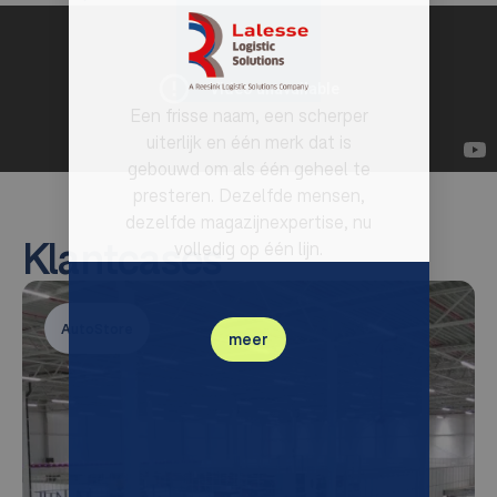
Een frisse naam, een scherper
uiterlijk en één merk dat is
gebouwd om als één geheel te
presteren. Dezelfde mensen,
dezelfde magazijnexpertise, nu
Klantcases
volledig op één lijn.
AutoStore
meer